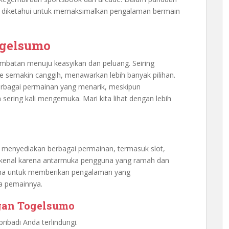
 diketahui untuk memaksimalkan pengalaman bermain
ogelsumo
mbatan menuju keasyikan dan peluang. Seiring
ne semakin canggih, menawarkan lebih banyak pilihan.
erbagai permainan yang menarik, meskipun
ering kali mengemuka. Mari kita lihat dengan lebih
g menyediakan berbagai permainan, termasuk slot,
. Dikenal karena antarmuka pengguna yang ramah dan
ha untuk memberikan pengalaman yang
a pemainnya.
gan Togelsumo
ibadi Anda terlindungi.