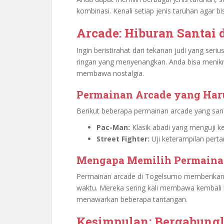
kombinasi. Kenali setiap jenis taruhan agar 
Arcade: Hiburan Santai 
Ingin beristirahat dari tekanan judi yang s
ringan yang menyenangkan. Anda bisa menikm
membawa nostalgia.
Permainan Arcade yang Har
Berikut beberapa permainan arcade yang san
Pac-Man:
Klasik abadi yang menguji k
Street Fighter:
Uji keterampilan pert
Mengapa Memilih Permaina
Permainan arcade di Togelsumo memberikan c
waktu. Mereka sering kali membawa kembali 
menawarkan beberapa tantangan.
Kesimpulan: Bergabung