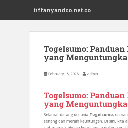
S
tiffanyandco.net.co
k
i
p
t
o
m
Togelsumo: Panduan 
a
yang Menguntungka
i
n
c
February 15, 2026
admin
o
n
t
Togelsumo: Panduan 
e
yang Menguntungka
n
t
Selamat datang di dunia
Togelsumo
, di ma
senang dan meraih keuntungan. Di sini, kita a
slot menarik hingga ketegangan poker, sert