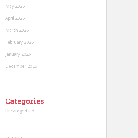
May 2026
April 2026
March 2026
February 2026
January 2026
December 2025
Categories
Uncategorized