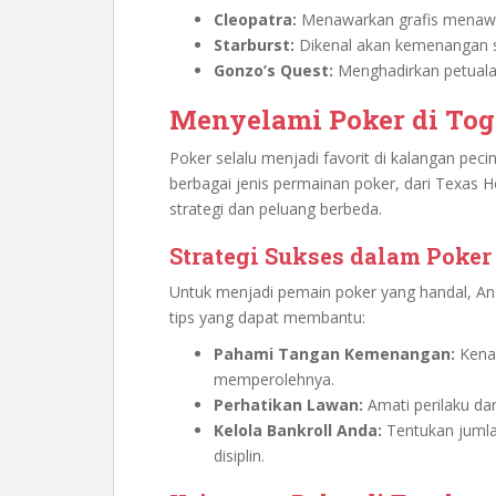
Cleopatra:
Menawarkan grafis menawan
Starburst:
Dikenal akan kemenangan se
Gonzo’s Quest:
Menghadirkan petual
Menyelami Poker di To
Poker selalu menjadi favorit di kalangan pe
berbagai jenis permainan poker, dari Texas
strategi dan peluang berbeda.
Strategi Sukses dalam Poker
Untuk menjadi pemain poker yang handal, And
tips yang dapat membantu:
Pahami Tangan Kemenangan:
Kenal
memperolehnya.
Perhatikan Lawan:
Amati perilaku da
Kelola Bankroll Anda:
Tentukan jumla
disiplin.