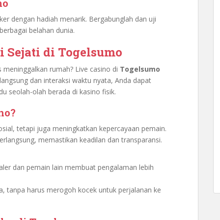
mo
er dengan hadiah menarik. Bergabunglah dan uji
berbagai belahan dunia.
i Sejati di Togelsumo
s meninggalkan rumah? Live casino di
Togelsumo
angsung dan interaksi waktu nyata, Anda dapat
 seolah-olah berada di kasino fisik.
no?
sial, tetapi juga meningkatkan kepercayaan pemain.
erlangsung, memastikan keadilan dan transparansi.
aler dan pemain lain membuat pengalaman lebih
a, tanpa harus merogoh kocek untuk perjalanan ke