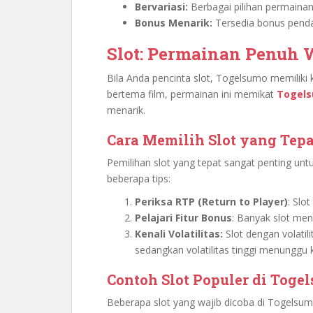
Bervariasi:
Berbagai pilihan permainan
Bonus Menarik:
Tersedia bonus penda
Slot: Permainan Penuh 
Bila Anda pencinta slot, Togelsumo memiliki k
bertema film, permainan ini memikat
Togel
menarik.
Cara Memilih Slot yang Tepa
Pemilihan slot yang tepat sangat penting un
beberapa tips:
Periksa RTP (Return to Player)
: Slo
Pelajari Fitur Bonus
: Banyak slot men
Kenali Volatilitas:
Slot dengan volatil
sedangkan volatilitas tinggi menunggu
Contoh Slot Populer di Toge
Beberapa slot yang wajib dicoba di Togelsumo