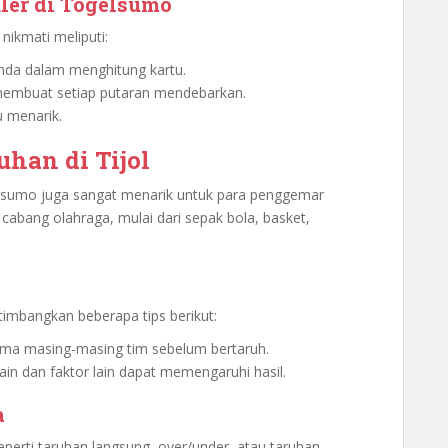
ler di Togelsumo
ikmati meliputi:
da dalam menghitung kartu.
embuat setiap putaran mendebarkan.
u menarik.
uhan di Tijol
elsumo juga sangat menarik untuk para penggemar
cabang olahraga, mulai dari sepak bola, basket,
imbangkan beberapa tips berikut:
rma masing-masing tim sebelum bertaruh.
n dan faktor lain dapat memengaruhi hasil.
a
eperti taruhan langsung, over/under, atau taruhan