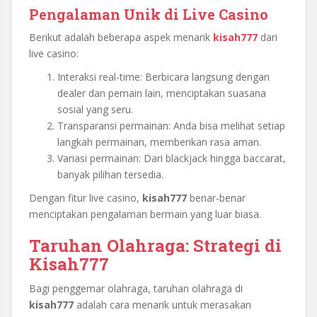
Pengalaman Unik di Live Casino
Berikut adalah beberapa aspek menarik
kisah777
dari
live casino:
Interaksi real-time: Berbicara langsung dengan
dealer dan pemain lain, menciptakan suasana
sosial yang seru.
Transparansi permainan: Anda bisa melihat setiap
langkah permainan, memberikan rasa aman.
Variasi permainan: Dari blackjack hingga baccarat,
banyak pilihan tersedia.
Dengan fitur live casino,
kisah777
benar-benar
menciptakan pengalaman bermain yang luar biasa.
Taruhan Olahraga: Strategi di
Kisah777
Bagi penggemar olahraga, taruhan olahraga di
kisah777
adalah cara menarik untuk merasakan