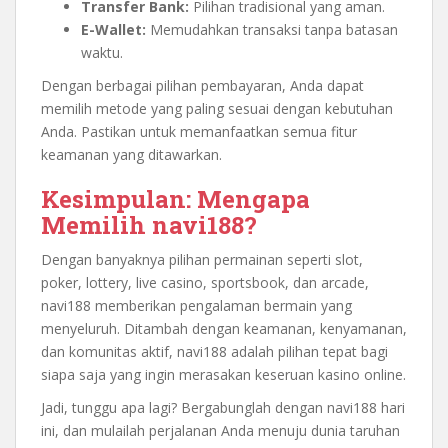
Transfer Bank:
Pilihan tradisional yang aman.
E-Wallet:
Memudahkan transaksi tanpa batasan
waktu.
Dengan berbagai pilihan pembayaran, Anda dapat
memilih metode yang paling sesuai dengan kebutuhan
Anda. Pastikan untuk memanfaatkan semua fitur
keamanan yang ditawarkan.
Kesimpulan: Mengapa
Memilih navi188?
Dengan banyaknya pilihan permainan seperti slot,
poker, lottery, live casino, sportsbook, dan arcade,
navi188 memberikan pengalaman bermain yang
menyeluruh. Ditambah dengan keamanan, kenyamanan,
dan komunitas aktif, navi188 adalah pilihan tepat bagi
siapa saja yang ingin merasakan keseruan kasino online.
Jadi, tunggu apa lagi? Bergabunglah dengan navi188 hari
ini, dan mulailah perjalanan Anda menuju dunia taruhan