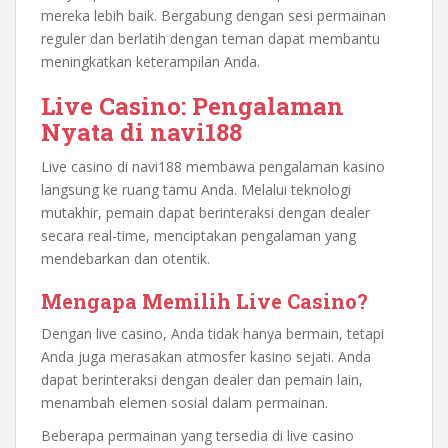
mereka lebih baik. Bergabung dengan sesi permainan
reguler dan berlatih dengan teman dapat membantu
meningkatkan keterampilan Anda.
Live Casino: Pengalaman
Nyata di navi188
Live casino di navi188 membawa pengalaman kasino
langsung ke ruang tamu Anda. Melalui teknologi
mutakhir, pemain dapat berinteraksi dengan dealer
secara real-time, menciptakan pengalaman yang
mendebarkan dan otentik.
Mengapa Memilih Live Casino?
Dengan live casino, Anda tidak hanya bermain, tetapi
Anda juga merasakan atmosfer kasino sejati. Anda
dapat berinteraksi dengan dealer dan pemain lain,
menambah elemen sosial dalam permainan.
Beberapa permainan yang tersedia di live casino