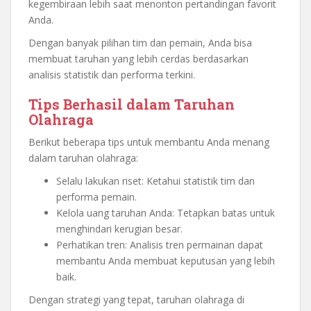
kegembiraan lebih saat menonton pertandingan favorit
Anda.
Dengan banyak pilihan tim dan pemain, Anda bisa
membuat taruhan yang lebih cerdas berdasarkan
analisis statistik dan performa terkini.
Tips Berhasil dalam Taruhan
Olahraga
Berikut beberapa tips untuk membantu Anda menang
dalam taruhan olahraga:
Selalu lakukan riset: Ketahui statistik tim dan
performa pemain.
Kelola uang taruhan Anda: Tetapkan batas untuk
menghindari kerugian besar.
Perhatikan tren: Analisis tren permainan dapat
membantu Anda membuat keputusan yang lebih
baik.
Dengan strategi yang tepat, taruhan olahraga di