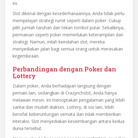
ini.
Slot dikenal dengan kesederhanaannya. Anda tidak perlu
mempelajari strategi rumit seperti dalam poker. Cukup
pilih jumlah taruhan dan tekan tombol putar. Sebaliknya,
permainan seperti poker memerlukan keterampilan dan
strategi. Namun, inilah keindahan slot; mereka
menyediakan jalan bagi semua orang untuk merasakan
kegembiraan.
Perbandingan dengan Poker dan
Lottery
Dalam poker, Anda berhadapan langsung dengan
pemain lain, sedangkan di Crazyrichslot, Anda hanya
melawan mesin. Ini menciptakan pengalaman yang lebih
santai dan mudah diakses. Lottery, di sisi lain, lebih
bersifat keberuntungan semata dan tidak memberikan
interaksi. Slot menyediakan keseimbangan antara kedua
dunia tersebut.