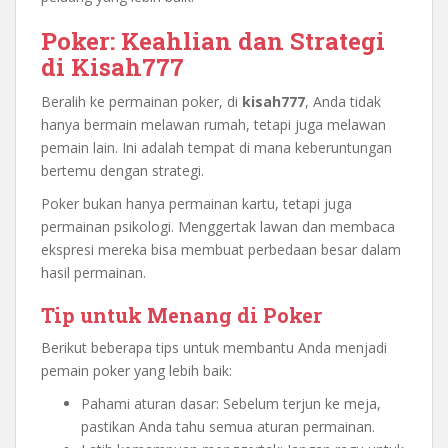
Poker: Keahlian dan Strategi
di Kisah777
Beralih ke permainan poker, di
kisah777
, Anda tidak
hanya bermain melawan rumah, tetapi juga melawan
pemain lain. Ini adalah tempat di mana keberuntungan
bertemu dengan strategi.
Poker bukan hanya permainan kartu, tetapi juga
permainan psikologi. Menggertak lawan dan membaca
ekspresi mereka bisa membuat perbedaan besar dalam
hasil permainan.
Tip untuk Menang di Poker
Berikut beberapa tips untuk membantu Anda menjadi
pemain poker yang lebih baik:
Pahami aturan dasar: Sebelum terjun ke meja,
pastikan Anda tahu semua aturan permainan.