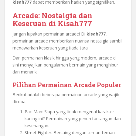
kisah777
dapat memberikan hadiah yang signifikan.
Arcade: Nostalgia dan
Keseruan di Kisah777
Jangan lupakan permainan arcade! Di
kisah777
,
permainan arcade memberikan nuansa nostalgia sambil
menawarkan keseruan yang tiada tara.
Dari permainan klasik hingga yang modern, arcade di
sini menyajikan pengalaman bermain yang menghibur
dan menarik.
Pilihan Permainan Arcade Populer
Berikut adalah beberapa permainan arcade yang wajib
dicoba:
Pac-Man: Siapa yang tidak mengenal karakter
kuning ini? Permainan yang penuh tantangan dan
kesenangan.
Street Fighter: Bersaing dengan teman-teman