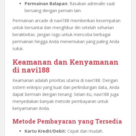
Permainan Balapan:
Rasakan adrenalin saat
bersaing dengan pemain lain.
Permainan arcade di navi188 memberikan kesempatan
untuk bersantai dan menghibur diri setelah seharian
beraktivitas. Jangan ragu untuk mencoba berbagai
permainan hingga Anda menemukan yang paling Anda
sukai.
Keamanan dan Kenyamanan
di navi188
Keamanan adalah prioritas utama di navi188. Dengan
sistem enkripsi yang kuat dan perlindungan data, Anda
dapat bermain dengan tenang. Selain itu, navi188 juga
menyediakan banyak metode pembayaran untuk
kenyamanan Anda.
Metode Pembayaran yang Tersedia
Kartu Kredit/Debit:
Cepat dan mudah.