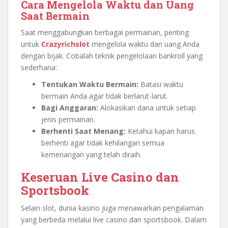
Cara Mengelola Waktu dan Uang
Saat Bermain
Saat menggabungkan berbagai permainan, penting
untuk
Crazyrichslot
mengelola waktu dan uang Anda
dengan bijak. Cobalah teknik pengelolaan bankroll yang
sederhana:
Tentukan Waktu Bermain:
Batasi waktu
bermain Anda agar tidak berlarut-larut.
Bagi Anggaran:
Alokasikan dana untuk setiap
jenis permainan.
Berhenti Saat Menang:
Ketahui kapan harus
berhenti agar tidak kehilangan semua
kemenangan yang telah diraih.
Keseruan Live Casino dan
Sportsbook
Selain slot, dunia kasino juga menawarkan pengalaman
yang berbeda melalui live casino dan sportsbook. Dalam