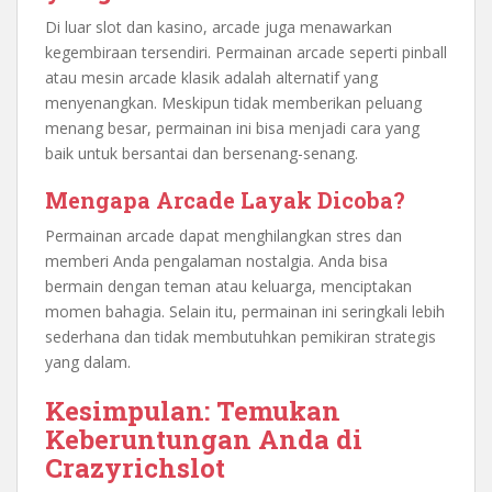
Di luar slot dan kasino, arcade juga menawarkan
kegembiraan tersendiri. Permainan arcade seperti pinball
atau mesin arcade klasik adalah alternatif yang
menyenangkan. Meskipun tidak memberikan peluang
menang besar, permainan ini bisa menjadi cara yang
baik untuk bersantai dan bersenang-senang.
Mengapa Arcade Layak Dicoba?
Permainan arcade dapat menghilangkan stres dan
memberi Anda pengalaman nostalgia. Anda bisa
bermain dengan teman atau keluarga, menciptakan
momen bahagia. Selain itu, permainan ini seringkali lebih
sederhana dan tidak membutuhkan pemikiran strategis
yang dalam.
Kesimpulan: Temukan
Keberuntungan Anda di
Crazyrichslot