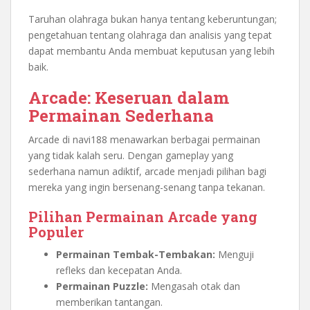
Taruhan olahraga bukan hanya tentang keberuntungan;
pengetahuan tentang olahraga dan analisis yang tepat
dapat membantu Anda membuat keputusan yang lebih
baik.
Arcade: Keseruan dalam
Permainan Sederhana
Arcade di navi188 menawarkan berbagai permainan
yang tidak kalah seru. Dengan gameplay yang
sederhana namun adiktif, arcade menjadi pilihan bagi
mereka yang ingin bersenang-senang tanpa tekanan.
Pilihan Permainan Arcade yang
Populer
Permainan Tembak-Tembakan:
Menguji
refleks dan kecepatan Anda.
Permainan Puzzle:
Mengasah otak dan
memberikan tantangan.