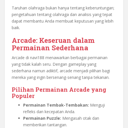
Taruhan olahraga bukan hanya tentang keberuntungan;
pengetahuan tentang olahraga dan analisis yang tepat
dapat membantu Anda membuat keputusan yang lebih
baik.
Arcade: Keseruan dalam
Permainan Sederhana
Arcade di navi188 menawarkan berbagai permainan
yang tidak kalah seru. Dengan gameplay yang
sederhana namun adiktif, arcade menjadi pilihan bagi
mereka yang ingin bersenang-senang tanpa tekanan.
Pilihan Permainan Arcade yang
Populer
Permainan Tembak-Tembakan:
Menguji
refleks dan kecepatan Anda.
Permainan Puzzle:
Mengasah otak dan
memberikan tantangan.