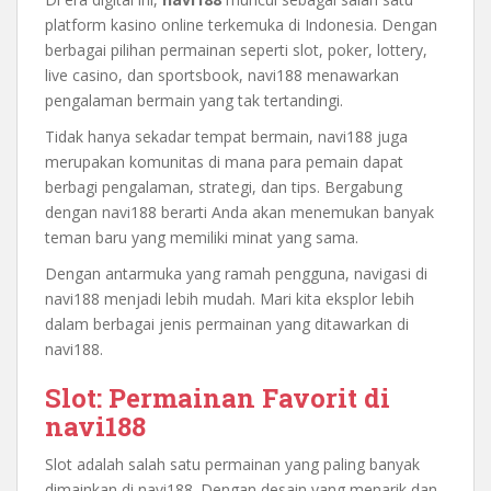
platform kasino online terkemuka di Indonesia. Dengan
berbagai pilihan permainan seperti slot, poker, lottery,
live casino, dan sportsbook, navi188 menawarkan
pengalaman bermain yang tak tertandingi.
Tidak hanya sekadar tempat bermain, navi188 juga
merupakan komunitas di mana para pemain dapat
berbagi pengalaman, strategi, dan tips. Bergabung
dengan navi188 berarti Anda akan menemukan banyak
teman baru yang memiliki minat yang sama.
Dengan antarmuka yang ramah pengguna, navigasi di
navi188 menjadi lebih mudah. Mari kita eksplor lebih
dalam berbagai jenis permainan yang ditawarkan di
navi188.
Slot: Permainan Favorit di
navi188
Slot adalah salah satu permainan yang paling banyak
dimainkan di navi188. Dengan desain yang menarik dan