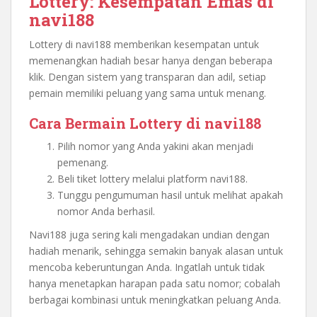
Lottery: Kesempatan Emas di
navi188
Lottery di navi188 memberikan kesempatan untuk
memenangkan hadiah besar hanya dengan beberapa
klik. Dengan sistem yang transparan dan adil, setiap
pemain memiliki peluang yang sama untuk menang.
Cara Bermain Lottery di navi188
Pilih nomor yang Anda yakini akan menjadi
pemenang.
Beli tiket lottery melalui platform navi188.
Tunggu pengumuman hasil untuk melihat apakah
nomor Anda berhasil.
Navi188 juga sering kali mengadakan undian dengan
hadiah menarik, sehingga semakin banyak alasan untuk
mencoba keberuntungan Anda. Ingatlah untuk tidak
hanya menetapkan harapan pada satu nomor; cobalah
berbagai kombinasi untuk meningkatkan peluang Anda.