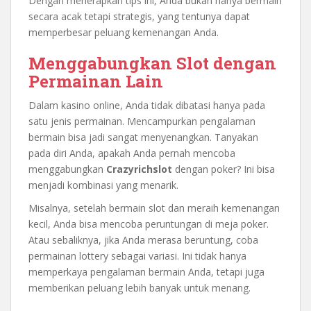
Dengan menerapkan tips ini, Anda bukan hanya bermain
secara acak tetapi strategis, yang tentunya dapat
memperbesar peluang kemenangan Anda.
Menggabungkan Slot dengan
Permainan Lain
Dalam kasino online, Anda tidak dibatasi hanya pada
satu jenis permainan. Mencampurkan pengalaman
bermain bisa jadi sangat menyenangkan. Tanyakan
pada diri Anda, apakah Anda pernah mencoba
menggabungkan
Crazyrichslot
dengan poker? Ini bisa
menjadi kombinasi yang menarik.
Misalnya, setelah bermain slot dan meraih kemenangan
kecil, Anda bisa mencoba peruntungan di meja poker.
Atau sebaliknya, jika Anda merasa beruntung, coba
permainan lottery sebagai variasi. Ini tidak hanya
memperkaya pengalaman bermain Anda, tetapi juga
memberikan peluang lebih banyak untuk menang.