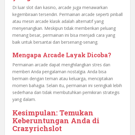
Di luar slot dan kasino, arcade juga menawarkan
kegembiraan tersendiri. Permainan arcade seperti pinball
atau mesin arcade klasik adalah alternatif yang
menyenangkan. Meskipun tidak memberikan peluang
menang besar, permainan ini bisa menjadi cara yang
baik untuk bersantai dan bersenang-senang.
Mengapa Arcade Layak Dicoba?
Permainan arcade dapat menghilangkan stres dan
memberi Anda pengalaman nostalgia. Anda bisa
bermain dengan teman atau keluarga, menciptakan
momen bahagia. Selain itu, permainan ini seringkali lebih
sederhana dan tidak membutuhkan pemikiran strategis
yang dalam.
Kesimpulan: Temukan
Keberuntungan Anda di
Crazyrichslot