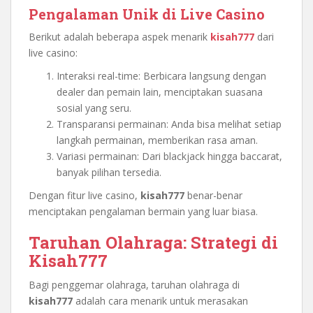
Pengalaman Unik di Live Casino
Berikut adalah beberapa aspek menarik
kisah777
dari
live casino:
Interaksi real-time: Berbicara langsung dengan
dealer dan pemain lain, menciptakan suasana
sosial yang seru.
Transparansi permainan: Anda bisa melihat setiap
langkah permainan, memberikan rasa aman.
Variasi permainan: Dari blackjack hingga baccarat,
banyak pilihan tersedia.
Dengan fitur live casino,
kisah777
benar-benar
menciptakan pengalaman bermain yang luar biasa.
Taruhan Olahraga: Strategi di
Kisah777
Bagi penggemar olahraga, taruhan olahraga di
kisah777
adalah cara menarik untuk merasakan