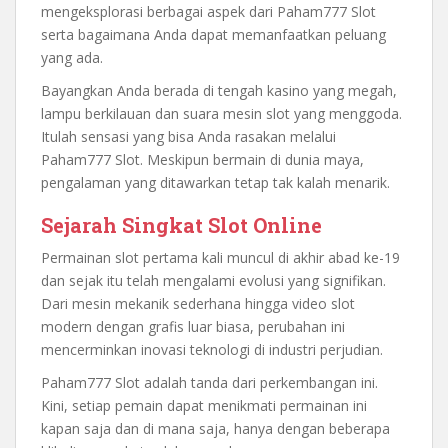
mengeksplorasi berbagai aspek dari Paham777 Slot
serta bagaimana Anda dapat memanfaatkan peluang
yang ada.
Bayangkan Anda berada di tengah kasino yang megah,
lampu berkilauan dan suara mesin slot yang menggoda.
Itulah sensasi yang bisa Anda rasakan melalui
Paham777 Slot. Meskipun bermain di dunia maya,
pengalaman yang ditawarkan tetap tak kalah menarik.
Sejarah Singkat Slot Online
Permainan slot pertama kali muncul di akhir abad ke-19
dan sejak itu telah mengalami evolusi yang signifikan.
Dari mesin mekanik sederhana hingga video slot
modern dengan grafis luar biasa, perubahan ini
mencerminkan inovasi teknologi di industri perjudian.
Paham777 Slot adalah tanda dari perkembangan ini.
Kini, setiap pemain dapat menikmati permainan ini
kapan saja dan di mana saja, hanya dengan beberapa