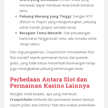
menawan dapat membuat Anda betah berlama-
lama.
Peluang Menang yang Tinggi:
Dengan RTP
(Return to Player) yang menguntungkan, peluang
untuk meraih jackpot semakin besar.
Beragam Tema Menarik:
Dari petualangan
harta karun hingga kisah cinta, ada sesuatu untuk
setiap selera.
Dari segi pengalaman, Crazyrichslot menawarkan fitur-
fitur inovatif seperti permainan bonus dan putaran
gratis, yang tidak hanya menambah kesenangan tetapi
juga meningkatkan peluang kemenangan Anda.
Perbedaan Antara Slot dan
Permainan Kasino Lainnya
Mungkin Anda berpikir, apa yang membuat
Crazyrichslot
berbeda dari permainan kasino lainnya
seperti poker atau lottery? Mari kita uraikan perbedaan