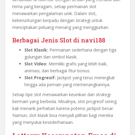
tema yang beragam, setiap permainan slot
menawarkan pengalaman unik. Dalam slot,
keberuntungan berpadu dengan strategi untuk
menciptakan peluang menang yang menggiurkan.
Berbagai Jenis Slot di navi188
Slot Klasik:
Permainan sederhana dengan tiga
gulungan dan simbol klasik.
Slot Video:
Memiliki grafis yang lebih baik,
animasi, dan berbagai fitur bonus.
Slot Progresif:
Jackpot yang terus meningkat
hingga ada pemain yang memenangkannya.
Setiap tipe slot menawarkan keunikan dan strategi
bermain yang berbeda. Misalnya, slot progresif sering
kali menarik perhatian karena potensi jackpot besar.
Namun, slot klasik bisa menjadi pilihan bagi mereka
yang menyukai kesederhanaan.