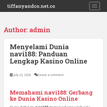
S
tiffanyandco.net.co
TOGGLE
k
i
p
t
Author:
admin
o
m
a
Menyelami Dunia
i
navi188: Panduan
n
c
Lengkap Kasino Online
o
n
t
July 22, 2026
Leave a comment
e
n
t
Memahami navi188: Gerbang
ke Dunia Kasino Online
Di era digital ini,
navi188
muncul sebagai salah satu