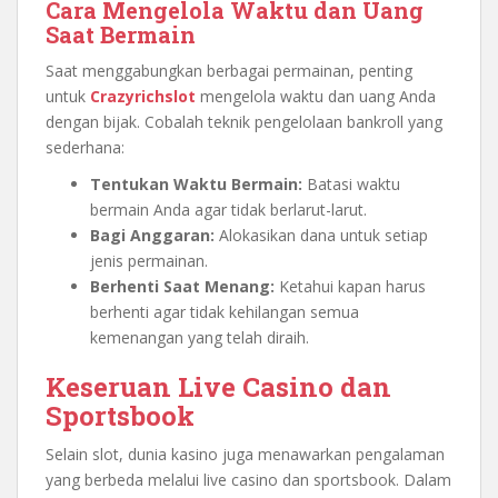
Cara Mengelola Waktu dan Uang
Saat Bermain
Saat menggabungkan berbagai permainan, penting
untuk
Crazyrichslot
mengelola waktu dan uang Anda
dengan bijak. Cobalah teknik pengelolaan bankroll yang
sederhana:
Tentukan Waktu Bermain:
Batasi waktu
bermain Anda agar tidak berlarut-larut.
Bagi Anggaran:
Alokasikan dana untuk setiap
jenis permainan.
Berhenti Saat Menang:
Ketahui kapan harus
berhenti agar tidak kehilangan semua
kemenangan yang telah diraih.
Keseruan Live Casino dan
Sportsbook
Selain slot, dunia kasino juga menawarkan pengalaman
yang berbeda melalui live casino dan sportsbook. Dalam