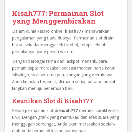
Kisah777: Permainan Slot
yang Menggembirakan
Dalam dunia kasino online,
kisah777
menawarkan
pengalaman yang tiada duanya. Permainan slot di sini
bukan sekadar menggesek tombol, tetapi sebuah
petualangan yang penuh warna.
Dengan berbagai tema dan jackpot menarik, para
pemain dapat merasakan sensasi mencari harta karun.
Misalnya, slot bertema petualangan yang membawa
Anda ke pulau terpencil, di mana setiap putaran adalah
langkah menuju penemuan baru.
Keunikan Slot di Kisah777
Setiap permainan slot di
kisah777
memiliki karakteristik
unik. Dengan grafik yang memukau dan efek suara yang
menggugah semangat, Anda akan merasakan seolah-
olah Anda berada di kasino sungguhan.