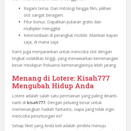
Ragam tema: Dari mitologi hingga film, pilihan
slot sangat beragam.
Fitur bonus: Dapatkan putaran gratis dan
multiplier menggila!
Ketersediaan di perangkat mobile: Mainkan kapan
saja, di mana saja.
Kami juga menyarankan untuk mencoba slot dengan
tingkat volatilitas tinggi, yang menawarkan kemenangan
besar meskipun frekuensi kemenangannya lebih jarang.
Menang di Lotere: Kisah777
Mengubah Hidup Anda
Lotere adalah salah satu permainan yang paling dinanti-
nanti di
kisah777
. Dengan peluang besar untuk
memenangkan hadiah fantastis, siapa yang tidak ingin
mencoba peruntungan ini?
Setiap tiket yang Anda beli adalah jendela menuju