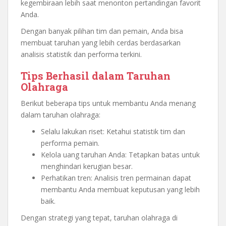
kegembiraan lebih saat menonton pertandingan favorit
Anda.
Dengan banyak pilihan tim dan pemain, Anda bisa
membuat taruhan yang lebih cerdas berdasarkan
analisis statistik dan performa terkini.
Tips Berhasil dalam Taruhan
Olahraga
Berikut beberapa tips untuk membantu Anda menang
dalam taruhan olahraga:
Selalu lakukan riset: Ketahui statistik tim dan
performa pemain.
Kelola uang taruhan Anda: Tetapkan batas untuk
menghindari kerugian besar.
Perhatikan tren: Analisis tren permainan dapat
membantu Anda membuat keputusan yang lebih
baik.
Dengan strategi yang tepat, taruhan olahraga di