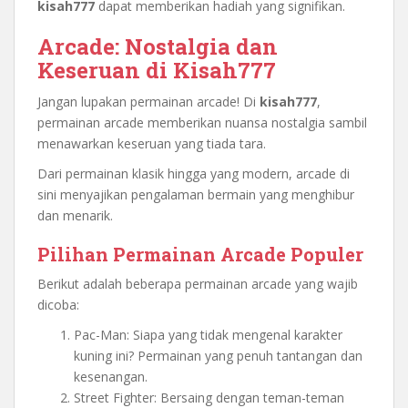
kisah777
dapat memberikan hadiah yang signifikan.
Arcade: Nostalgia dan
Keseruan di Kisah777
Jangan lupakan permainan arcade! Di
kisah777
,
permainan arcade memberikan nuansa nostalgia sambil
menawarkan keseruan yang tiada tara.
Dari permainan klasik hingga yang modern, arcade di
sini menyajikan pengalaman bermain yang menghibur
dan menarik.
Pilihan Permainan Arcade Populer
Berikut adalah beberapa permainan arcade yang wajib
dicoba:
Pac-Man: Siapa yang tidak mengenal karakter
kuning ini? Permainan yang penuh tantangan dan
kesenangan.
Street Fighter: Bersaing dengan teman-teman