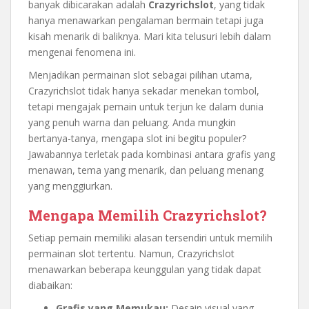
banyak dibicarakan adalah
Crazyrichslot
, yang tidak
hanya menawarkan pengalaman bermain tetapi juga
kisah menarik di baliknya. Mari kita telusuri lebih dalam
mengenai fenomena ini.
Menjadikan permainan slot sebagai pilihan utama,
Crazyrichslot tidak hanya sekadar menekan tombol,
tetapi mengajak pemain untuk terjun ke dalam dunia
yang penuh warna dan peluang. Anda mungkin
bertanya-tanya, mengapa slot ini begitu populer?
Jawabannya terletak pada kombinasi antara grafis yang
menawan, tema yang menarik, dan peluang menang
yang menggiurkan.
Mengapa Memilih Crazyrichslot?
Setiap pemain memiliki alasan tersendiri untuk memilih
permainan slot tertentu. Namun, Crazyrichslot
menawarkan beberapa keunggulan yang tidak dapat
diabaikan:
Grafis yang Memukau:
Desain visual yang