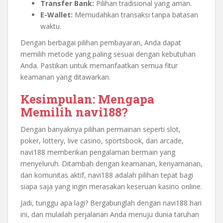
Transfer Bank:
Pilihan tradisional yang aman.
E-Wallet:
Memudahkan transaksi tanpa batasan
waktu.
Dengan berbagai pilihan pembayaran, Anda dapat
memilih metode yang paling sesuai dengan kebutuhan
Anda. Pastikan untuk memanfaatkan semua fitur
keamanan yang ditawarkan.
Kesimpulan: Mengapa
Memilih navi188?
Dengan banyaknya pilihan permainan seperti slot,
poker, lottery, live casino, sportsbook, dan arcade,
navi188 memberikan pengalaman bermain yang
menyeluruh. Ditambah dengan keamanan, kenyamanan,
dan komunitas aktif, navi188 adalah pilihan tepat bagi
siapa saja yang ingin merasakan keseruan kasino online.
Jadi, tunggu apa lagi? Bergabunglah dengan navi188 hari
ini, dan mulailah perjalanan Anda menuju dunia taruhan