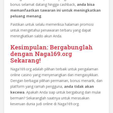
bonus selamat datang hingga cashback,
anda bisa
memanfaatkan tawaran ini untuk meningkatkan
peluang menang
.
Pastikan untuk selalu memeriksa halaman promosi
untuk mengetahui penawaran terbaru yang dapat
meningkatkan saldo akun Anda.
Kesimpulan: Bergabunglah
dengan Naga169.org
Sekarang!
Naga169.org adalah pilihan terbaik untuk pengalaman
online casino yang menyenangkan dan mengasyikkan.
Dengan berbagai pilihan permainan, bonus menarik, dan
platform yang ramah pengguna,
anda tidak akan
kecewa
. Apakah Anda siap untuk bergabung dan mulai
bermain? Sekaranglah saatnya untuk merasakan
keseruan dunia judi online di Naga169.org.