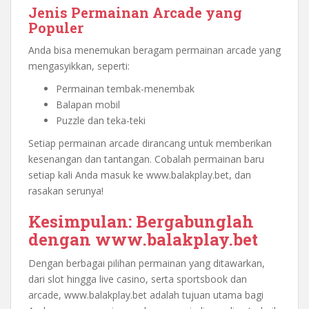
Jenis Permainan Arcade yang
Populer
Anda bisa menemukan beragam permainan arcade yang
mengasyikkan, seperti:
Permainan tembak-menembak
Balapan mobil
Puzzle dan teka-teki
Setiap permainan arcade dirancang untuk memberikan
kesenangan dan tantangan. Cobalah permainan baru
setiap kali Anda masuk ke www.balakplay.bet, dan
rasakan serunya!
Kesimpulan: Bergabunglah
dengan www.balakplay.bet
Dengan berbagai pilihan permainan yang ditawarkan,
dari slot hingga live casino, serta sportsbook dan
arcade, www.balakplay.bet adalah tujuan utama bagi