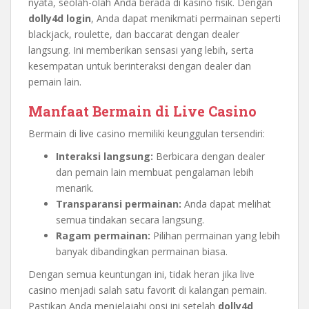
nyata, seolah-olah Anda berada di kasino fisik. Dengan
dolly4d login
, Anda dapat menikmati permainan seperti
blackjack, roulette, dan baccarat dengan dealer
langsung. Ini memberikan sensasi yang lebih, serta
kesempatan untuk berinteraksi dengan dealer dan
pemain lain.
Manfaat Bermain di Live Casino
Bermain di live casino memiliki keunggulan tersendiri:
Interaksi langsung:
Berbicara dengan dealer
dan pemain lain membuat pengalaman lebih
menarik.
Transparansi permainan:
Anda dapat melihat
semua tindakan secara langsung.
Ragam permainan:
Pilihan permainan yang lebih
banyak dibandingkan permainan biasa.
Dengan semua keuntungan ini, tidak heran jika live
casino menjadi salah satu favorit di kalangan pemain.
Pastikan Anda menjelajahi opsi ini setelah
dolly4d