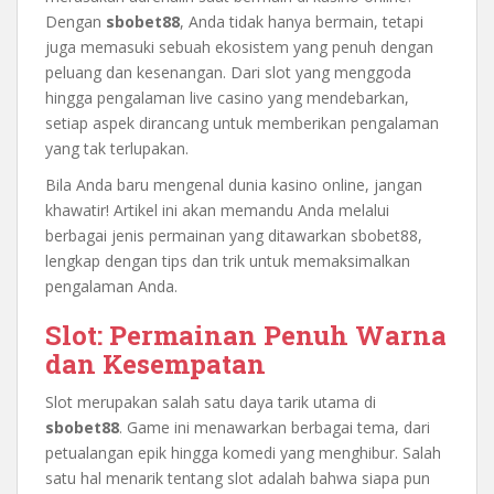
Dengan
sbobet88
, Anda tidak hanya bermain, tetapi
juga memasuki sebuah ekosistem yang penuh dengan
peluang dan kesenangan. Dari slot yang menggoda
hingga pengalaman live casino yang mendebarkan,
setiap aspek dirancang untuk memberikan pengalaman
yang tak terlupakan.
Bila Anda baru mengenal dunia kasino online, jangan
khawatir! Artikel ini akan memandu Anda melalui
berbagai jenis permainan yang ditawarkan sbobet88,
lengkap dengan tips dan trik untuk memaksimalkan
pengalaman Anda.
Slot: Permainan Penuh Warna
dan Kesempatan
Slot merupakan salah satu daya tarik utama di
sbobet88
. Game ini menawarkan berbagai tema, dari
petualangan epik hingga komedi yang menghibur. Salah
satu hal menarik tentang slot adalah bahwa siapa pun