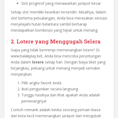
Slot progresif yang menawarkan jackpot besar
Setiap slot memiliki keunikan tersendiri. Misalnya, dalam
slot bertema petualangan, Anda bisa merasakan sensasi
menjelajahi hutan belantara sambil berharap
mendapatkan kombinasi yang tepat untuk menang.
2. Lotere yang Menggugah Selera
Siapa yang tidak bermimpi memenangkan lotere? Di
www.balakplay.bet, Anda bisa mencoba peruntungan
Anda dalam
lotere
setiap hari. Dengan biaya tiket yang
terjangkau, peluang untuk menang menjadi semakin
menjanjikan.
Pilih angka favorit Anda
Ikuti pengundian secara langsung
Tunggu hasilnya dan lihat apakah Anda adalah
pemenangnya!
Contoh menarik adalah ketika seorang pemain biasa
dari kota kecil memenangkan jackpot dan mengubah