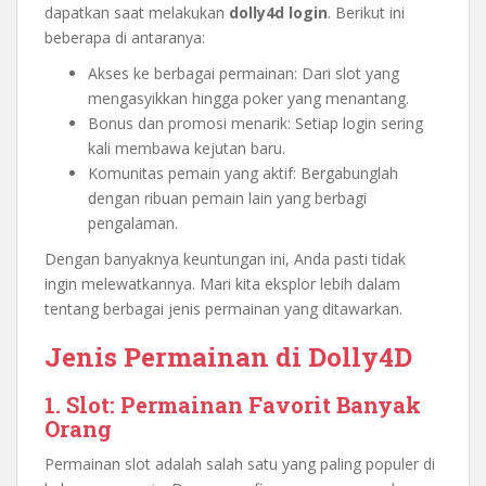
dapatkan saat melakukan
dolly4d login
. Berikut ini
beberapa di antaranya:
Akses ke berbagai permainan: Dari slot yang
mengasyikkan hingga poker yang menantang.
Bonus dan promosi menarik: Setiap login sering
kali membawa kejutan baru.
Komunitas pemain yang aktif: Bergabunglah
dengan ribuan pemain lain yang berbagi
pengalaman.
Dengan banyaknya keuntungan ini, Anda pasti tidak
ingin melewatkannya. Mari kita eksplor lebih dalam
tentang berbagai jenis permainan yang ditawarkan.
Jenis Permainan di Dolly4D
1. Slot: Permainan Favorit Banyak
Orang
Permainan slot adalah salah satu yang paling populer di