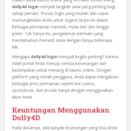
dolly4d login
menjadi langkah awal yang penting bagi
setiap pemain. Proses login yang mudah dan cepat
memungkinkan Anda untuk segera terjun ke dalam
berbagai permainan menarik, mulai dari slot hingga
poker. Tak hanya itu, pengalaman bermain yang
mendebarkan menanti Anda dengan hanya beberapa
klik.
Mengapa
dolly4d login
menjadi begitu penting? Karena
inilah portal Anda menuju semua kesenangan dan
kesempatan untuk menang di kasino online. Dengan
platform yang ramah pengguna, Anda dapat mengakses
berbagai jenis permainan seperti live casino,
sportsbook, dan arcade hanya dengan menggunakan
akun Anda.
Keuntungan Menggunakan
Dolly4D
Pada dasarnya, ada banyak keuntungan yang bisa Anda