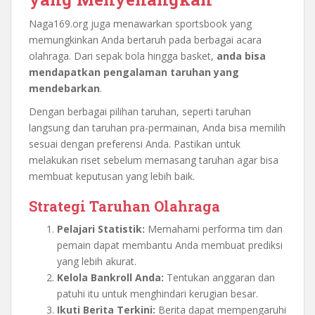
Naga169.org juga menawarkan sportsbook yang
memungkinkan Anda bertaruh pada berbagai acara
olahraga. Dari sepak bola hingga basket,
anda bisa
mendapatkan pengalaman taruhan yang
mendebarkan
.
Dengan berbagai pilihan taruhan, seperti taruhan
langsung dan taruhan pra-permainan, Anda bisa memilih
sesuai dengan preferensi Anda. Pastikan untuk
melakukan riset sebelum memasang taruhan agar bisa
membuat keputusan yang lebih baik.
Strategi Taruhan Olahraga
Pelajari Statistik:
Memahami performa tim dan
pemain dapat membantu Anda membuat prediksi
yang lebih akurat.
Kelola Bankroll Anda:
Tentukan anggaran dan
patuhi itu untuk menghindari kerugian besar.
Ikuti Berita Terkini:
Berita dapat mempengaruhi