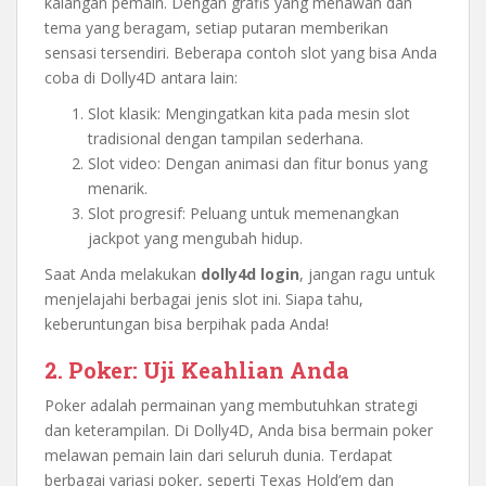
kalangan pemain. Dengan grafis yang menawan dan
tema yang beragam, setiap putaran memberikan
sensasi tersendiri. Beberapa contoh slot yang bisa Anda
coba di Dolly4D antara lain:
Slot klasik: Mengingatkan kita pada mesin slot
tradisional dengan tampilan sederhana.
Slot video: Dengan animasi dan fitur bonus yang
menarik.
Slot progresif: Peluang untuk memenangkan
jackpot yang mengubah hidup.
Saat Anda melakukan
dolly4d login
, jangan ragu untuk
menjelajahi berbagai jenis slot ini. Siapa tahu,
keberuntungan bisa berpihak pada Anda!
2. Poker: Uji Keahlian Anda
Poker adalah permainan yang membutuhkan strategi
dan keterampilan. Di Dolly4D, Anda bisa bermain poker
melawan pemain lain dari seluruh dunia. Terdapat
berbagai variasi poker, seperti Texas Hold’em dan