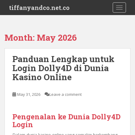
S
tiffanyandco.net.co
TOGGLE
k
i
p
t
Month:
May 2026
o
m
a
Panduan Lengkap untuk
i
Login Dolly4D di Dunia
n
c
Kasino Online
o
n
t
May 31, 2026
Leave a comment
e
n
t
Pengenalan ke Dunia Dolly4D
Login
Dalam dunia kasino online yang semakin berkembang,