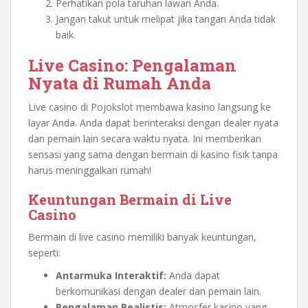
Perhatikan pola taruhan lawan Anda.
Jangan takut untuk melipat jika tangan Anda tidak
baik.
Live Casino: Pengalaman
Nyata di Rumah Anda
Live casino di Pojokslot membawa kasino langsung ke
layar Anda. Anda dapat berinteraksi dengan dealer nyata
dan pemain lain secara waktu nyata. Ini memberikan
sensasi yang sama dengan bermain di kasino fisik tanpa
harus meninggalkan rumah!
Keuntungan Bermain di Live
Casino
Bermain di live casino memiliki banyak keuntungan,
seperti:
Antarmuka Interaktif:
Anda dapat
berkomunikasi dengan dealer dan pemain lain.
Pengalaman Realistis:
Atmosfer kasino yang