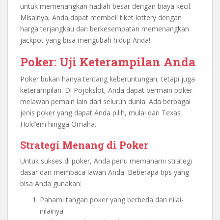
untuk memenangkan hadiah besar dengan biaya kecil.
Misalnya, Anda dapat membeli tiket lottery dengan
harga terjangkau dan berkesempatan memenangkan
jackpot yang bisa mengubah hidup Anda!
Poker: Uji Keterampilan Anda
Poker bukan hanya tentang keberuntungan, tetapi juga
keterampilan. Di Pojokslot, Anda dapat bermain poker
melawan pemain lain dari seluruh dunia. Ada berbagai
jenis poker yang dapat Anda pilih, mulai dari Texas
Hold’em hingga Omaha.
Strategi Menang di Poker
Untuk sukses di poker, Anda perlu memahami strategi
dasar dan membaca lawan Anda. Beberapa tips yang
bisa Anda gunakan:
Pahami tangan poker yang berbeda dan nilai-
nilainya.