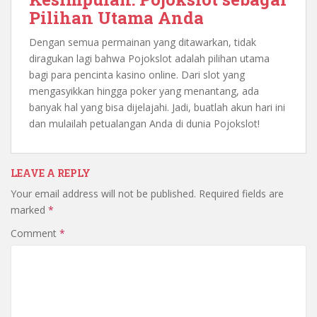
Pilihan Utama Anda
Dengan semua permainan yang ditawarkan, tidak
diragukan lagi bahwa Pojokslot adalah pilihan utama
bagi para pencinta kasino online. Dari slot yang
mengasyikkan hingga poker yang menantang, ada
banyak hal yang bisa dijelajahi. Jadi, buatlah akun hari ini
dan mulailah petualangan Anda di dunia Pojokslot!
LEAVE A REPLY
Your email address will not be published.
Required fields are
marked
*
Comment
*