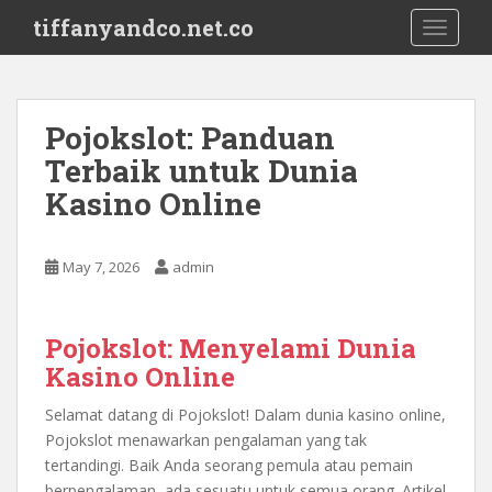
S
tiffanyandco.net.co
TOGGLE
k
i
p
t
Pojokslot: Panduan
o
Terbaik untuk Dunia
m
a
Kasino Online
i
n
c
May 7, 2026
admin
o
n
t
Pojokslot: Menyelami Dunia
e
Kasino Online
n
Selamat datang di Pojokslot! Dalam dunia kasino online,
t
Pojokslot menawarkan pengalaman yang tak
tertandingi. Baik Anda seorang pemula atau pemain
berpengalaman, ada sesuatu untuk semua orang. Artikel