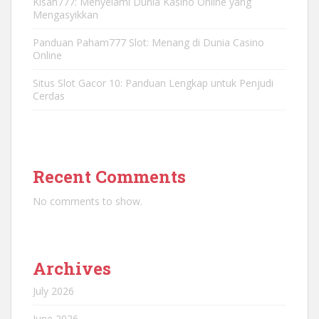
Kisah777: Menyelami Dunia Kasino Online yang
Mengasyikkan
Panduan Paham777 Slot: Menang di Dunia Casino
Online
Situs Slot Gacor 10: Panduan Lengkap untuk Penjudi
Cerdas
Recent Comments
No comments to show.
Archives
July 2026
June 2026