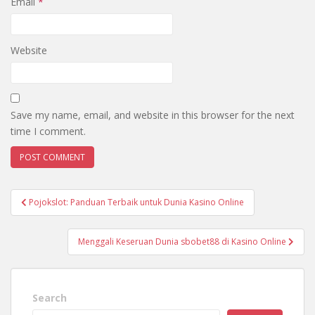
Email
*
Website
Save my name, email, and website in this browser for the next
time I comment.
Post
Pojokslot: Panduan Terbaik untuk Dunia Kasino Online
navigation
Menggali Keseruan Dunia sbobet88 di Kasino Online
Search