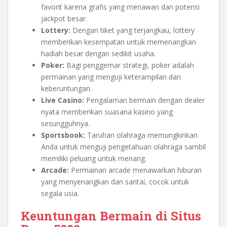
favorit karena grafis yang menawan dan potensi
jackpot besar.
Lottery:
Dengan tiket yang terjangkau, lottery
memberikan kesempatan untuk memenangkan
hadiah besar dengan sedikit usaha.
Poker:
Bagi penggemar strategi, poker adalah
permainan yang menguji keterampilan dan
keberuntungan.
Live Casino:
Pengalaman bermain dengan dealer
nyata memberikan suasana kasino yang
sesungguhnya.
Sportsbook:
Taruhan olahraga memungkinkan
Anda untuk menguji pengetahuan olahraga sambil
memiliki peluang untuk menang.
Arcade:
Permainan arcade menawarkan hiburan
yang menyenangkan dan santai, cocok untuk
segala usia.
Keuntungan Bermain di Situs