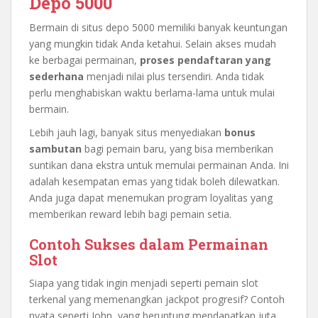
Depo 5000
Bermain di situs depo 5000 memiliki banyak keuntungan
yang mungkin tidak Anda ketahui. Selain akses mudah
ke berbagai permainan,
proses pendaftaran yang
sederhana
menjadi nilai plus tersendiri. Anda tidak
perlu menghabiskan waktu berlama-lama untuk mulai
bermain.
Lebih jauh lagi, banyak situs menyediakan
bonus
sambutan
bagi pemain baru, yang bisa memberikan
suntikan dana ekstra untuk memulai permainan Anda. Ini
adalah kesempatan emas yang tidak boleh dilewatkan.
Anda juga dapat menemukan program loyalitas yang
memberikan reward lebih bagi pemain setia.
Contoh Sukses dalam Permainan
Slot
Siapa yang tidak ingin menjadi seperti pemain slot
terkenal yang memenangkan jackpot progresif? Contoh
nyata seperti John, yang beruntung mendapatkan juta