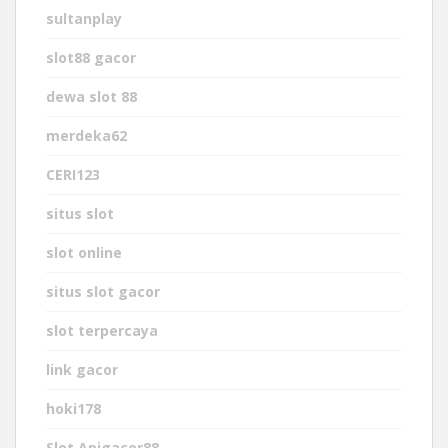
sultanplay
slot88 gacor
dewa slot 88
merdeka62
CERI123
situs slot
slot online
situs slot gacor
slot terpercaya
link gacor
hoki178
Slot Apigacor88