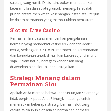
strategi yang rumit. Di sisi lain, poker membutuhkan
keterampilan dan strategi untuk menang. Ini adalah
pilihan antara menikmati kesenangan instan atau terjun
ke dalam permainan yang membutuhkan pemikiran!
Slot vs. Live Casino
Permainan live casino memberikan pengalaman
bermain yang mendekati kasino fisik dengan dealer
nyata, sedangkan
slot MPO
memberikan kenyamanan
dan kemudahan untuk dimainkan kapan saja, di mana
saja. Dalam hal ini, beragam kebebasan yang
ditawarkan oleh slot tak perlu diragukan.
Strategi Menang dalam
Permainan Slot
Apakah Anda merasa bahwa keberuntungan selamanya
tidak berpihak pada Anda? Mungkin saatnya untuk
menerapkan beberapa strategi bermain slot yang
efektif. Walaupun slot adalah permainan berbasis