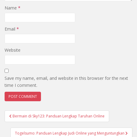
Name
*
Email
*
Website
Save my name, email, and website in this browser for the next
time I comment.
Post
Bermain di Sky123: Panduan Lengkap Taruhan Online
navigation
Togelsumo: Panduan Lengkap Judi Online yang Menguntungkan