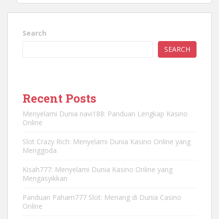
Search
SEARCH
Recent Posts
Menyelami Dunia navi188: Panduan Lengkap Kasino
Online
Slot Crazy Rich: Menyelami Dunia Kasino Online yang
Menggoda
Kisah777: Menyelami Dunia Kasino Online yang
Mengasyikkan
Panduan Paham777 Slot: Menang di Dunia Casino
Online