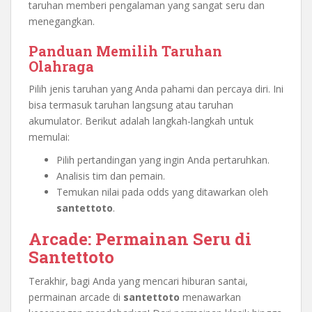
taruhan memberi pengalaman yang sangat seru dan
menegangkan.
Panduan Memilih Taruhan
Olahraga
Pilih jenis taruhan yang Anda pahami dan percaya diri. Ini
bisa termasuk taruhan langsung atau taruhan
akumulator. Berikut adalah langkah-langkah untuk
memulai:
Pilih pertandingan yang ingin Anda pertaruhkan.
Analisis tim dan pemain.
Temukan nilai pada odds yang ditawarkan oleh
santettoto
.
Arcade: Permainan Seru di
Santettoto
Terakhir, bagi Anda yang mencari hiburan santai,
permainan arcade di
santettoto
menawarkan