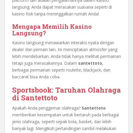
platform lain adalah pengalamannya dalam kasino
langsung. Anda dapat merasakan suasana seperti di
kasino fisik tanpa meninggalkan rumah Anda!
Mengapa Memilih Kasino
Langsung?
Kasino langsung menawarkan interaksi nyata dengan
dealer dan pemain lain. Ini menciptakan atmosfer yang
lebih mendebarkan. Anda tidak hanya melihat permainan
tetapi juga merasakannya. Dalam
santettoto
,
berbagai permainan seperti roulette, blackjack, dan
baccarat bisa Anda coba.
Sportsbook: Taruhan Olahraga
di Santettoto
Apakah Anda penggemar olahraga?
Santettoto
memberikan kesempatan untuk bertaruh pada berbagai
jenis olahraga, seperti sepak bola, basket, dan lebih
banyak lagi. Mengikuti pertandingan sambil melakukan