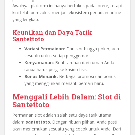
Awalnya, platform ini hanya berfokus pada lotere, tetapi
kini telah berevolusi menjadi ekosistem perjudian online
yang lengkap.
Keunikan dan Daya Tarik
Santettoto
Variasi Permainan:
Dari slot hingga poker, ada
sesuatu untuk setiap penggemar.
Kenyamanan:
Buat taruhan dari rumah Anda
tanpa harus pergi ke kasino fisik.
Bonus Menarik:
Berbagai promosi dan bonus
yang menggiurkan menanti pemain baru.
Menggali Lebih Dalam: Slot di
Santettoto
Permainan slot adalah salah satu daya tarik utama
dalam
santettoto
. Dengan ribuan pilihan, Anda pasti
akan menemukan sesuatu yang cocok untuk Anda. Dari