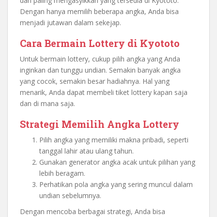
dan paling mengasyikkan yang tersedia di Kyototo.
Dengan hanya memilih beberapa angka, Anda bisa
menjadi jutawan dalam sekejap.
Cara Bermain Lottery di Kyototo
Untuk bermain lottery, cukup pilih angka yang Anda
inginkan dan tunggu undian. Semakin banyak angka
yang cocok, semakin besar hadiahnya. Hal yang
menarik, Anda dapat membeli tiket lottery kapan saja
dan di mana saja.
Strategi Memilih Angka Lottery
Pilih angka yang memiliki makna pribadi, seperti
tanggal lahir atau ulang tahun.
Gunakan generator angka acak untuk pilihan yang
lebih beragam.
Perhatikan pola angka yang sering muncul dalam
undian sebelumnya.
Dengan mencoba berbagai strategi, Anda bisa