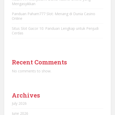
Mengasyikkan
Panduan Paham777 Slot: Menang di Dunia Casino
Online
Situs Slot Gacor 10: Panduan Lengkap untuk Penjudi
Cerdas
Recent Comments
No comments to show.
Archives
July 2026
June 2026