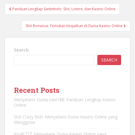
Post
Panduan Lengkap Santettoto: Slot, Lotere, dan Kasino Online
navigation
Slot Bonanza: Temukan Keajaiban di Dunia Kasino Online
Search
SEARCH
Recent Posts
Menyelami Dunia navi188: Panduan Lengkap Kasino
Online
Slot Crazy Rich: Menyelami Dunia Kasino Online yang
Menggoda
Kisah777: Menyelami Dunia Kasino Online yang