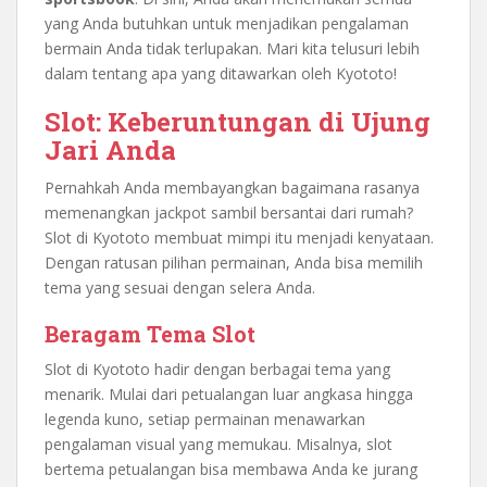
yang Anda butuhkan untuk menjadikan pengalaman
bermain Anda tidak terlupakan. Mari kita telusuri lebih
dalam tentang apa yang ditawarkan oleh Kyototo!
Slot: Keberuntungan di Ujung
Jari Anda
Pernahkah Anda membayangkan bagaimana rasanya
memenangkan jackpot sambil bersantai dari rumah?
Slot di Kyototo membuat mimpi itu menjadi kenyataan.
Dengan ratusan pilihan permainan, Anda bisa memilih
tema yang sesuai dengan selera Anda.
Beragam Tema Slot
Slot di Kyototo hadir dengan berbagai tema yang
menarik. Mulai dari petualangan luar angkasa hingga
legenda kuno, setiap permainan menawarkan
pengalaman visual yang memukau. Misalnya, slot
bertema petualangan bisa membawa Anda ke jurang