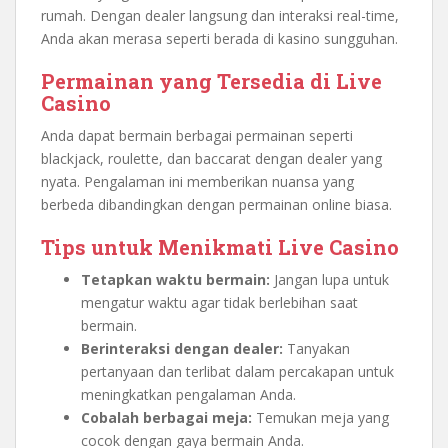
rumah. Dengan dealer langsung dan interaksi real-time,
Anda akan merasa seperti berada di kasino sungguhan.
Permainan yang Tersedia di Live
Casino
Anda dapat bermain berbagai permainan seperti
blackjack, roulette, dan baccarat dengan dealer yang
nyata. Pengalaman ini memberikan nuansa yang
berbeda dibandingkan dengan permainan online biasa.
Tips untuk Menikmati Live Casino
Tetapkan waktu bermain:
Jangan lupa untuk
mengatur waktu agar tidak berlebihan saat
bermain.
Berinteraksi dengan dealer:
Tanyakan
pertanyaan dan terlibat dalam percakapan untuk
meningkatkan pengalaman Anda.
Cobalah berbagai meja:
Temukan meja yang
cocok dengan gaya bermain Anda.