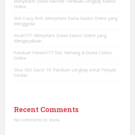
Menyelami Dunia navi188: Panduan Lengkap Kasino
Online
Slot Crazy Rich: Menyelami Dunia Kasino Online yang
Menggoda
Kisah777: Menyelami Dunia Kasino Online yang
Mengasyikkan
Panduan Paham777 Slot: Menang di Dunia Casino
Online
Situs Slot Gacor 10: Panduan Lengkap untuk Penjudi
Cerdas
Recent Comments
No comments to show.