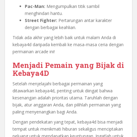
Pac-Man:
Mengumpulkan titik sambil
menghindari hantu.
Street Fighter:
Pertarungan antar karakter
dengan berbagai keahlian.
Tidak ada akhir yang lebih baik untuk malam Anda di
kebaya4d daripada kembali ke masa-masa ceria dengan
permainan arcade ini!
Menjadi Pemain yang Bijak di
Kebaya4D
Setelah menjelajahi berbagai permainan yang
ditawarkan kebaya4d, penting untuk diingat bahwa
kesenangan adalah prioritas utama. Taruhlah dengan
bijak, atur anggaran Anda, dan pilihlah permainan yang
paling menyenangkan bagi Anda.
Dengan pendekatan yang tepat, kebaya4d bisa menjadi
tempat untuk menikmati hiburan sekaligus menciptakan
peluang untuk mendapatkan keuntungan. Ingatlah untuk