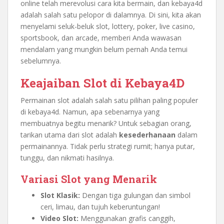
online telah merevolusi cara kita bermain, dan kebaya4d
adalah salah satu pelopor di dalamnya. Di sini, kita akan
menyelami seluk-beluk slot, lottery, poker, live casino,
sportsbook, dan arcade, memberi Anda wawasan
mendalam yang mungkin belum pernah Anda temui
sebelumnya.
Keajaiban Slot di Kebaya4D
Permainan slot adalah salah satu pilihan paling populer
di kebaya4d. Namun, apa sebenarnya yang
membuatnya begitu menarik? Untuk sebagian orang,
tarikan utama dari slot adalah
kesederhanaan
dalam
permainannya. Tidak perlu strategi rumit; hanya putar,
tunggu, dan nikmati hasilnya.
Variasi Slot yang Menarik
Slot Klasik:
Dengan tiga gulungan dan simbol
ceri, limau, dan tujuh keberuntungan!
Video Slot:
Menggunakan grafis canggih,