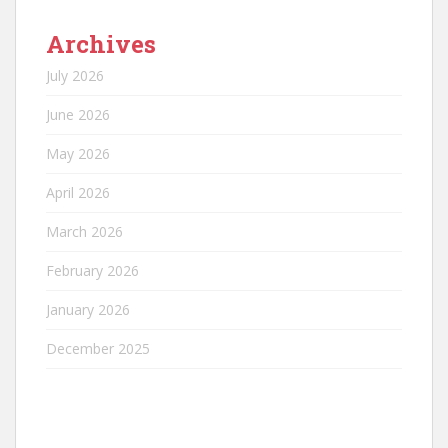
Archives
July 2026
June 2026
May 2026
April 2026
March 2026
February 2026
January 2026
December 2025