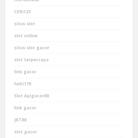
CERI123
situs slot
slot online
situs slot gacor
slot terpercaya
link gacor
hoki178
Slot Apigacor88
link gacor
JKT88
slot gacor