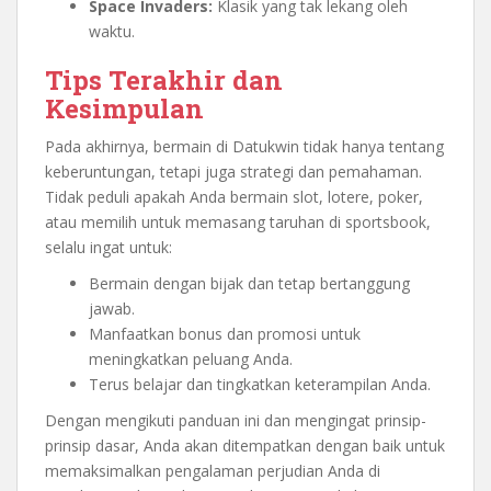
Space Invaders:
Klasik yang tak lekang oleh
waktu.
Tips Terakhir dan
Kesimpulan
Pada akhirnya, bermain di Datukwin tidak hanya tentang
keberuntungan, tetapi juga strategi dan pemahaman.
Tidak peduli apakah Anda bermain slot, lotere, poker,
atau memilih untuk memasang taruhan di sportsbook,
selalu ingat untuk:
Bermain dengan bijak dan tetap bertanggung
jawab.
Manfaatkan bonus dan promosi untuk
meningkatkan peluang Anda.
Terus belajar dan tingkatkan keterampilan Anda.
Dengan mengikuti panduan ini dan mengingat prinsip-
prinsip dasar, Anda akan ditempatkan dengan baik untuk
memaksimalkan pengalaman perjudian Anda di