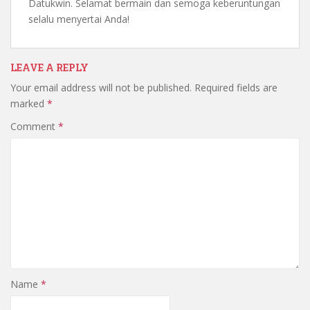
Datukwin. Selamat bermain dan semoga keberuntungan
selalu menyertai Anda!
LEAVE A REPLY
Your email address will not be published.
Required fields are
marked
*
Comment
*
Name
*