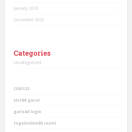
January 2026
December 2025
Categories
Uncategorized
CERI123
slot88 gacor
garis4d login
togelonline88 resmi