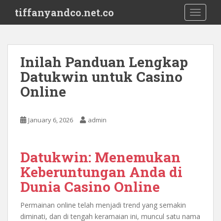
S
tiffanyandco.net.co
TOGGLE
k
i
p
t
Inilah Panduan Lengkap
o
Datukwin untuk Casino
m
a
Online
i
n
c
January 6, 2026
admin
o
n
t
Datukwin: Menemukan
e
Keberuntungan Anda di
n
Dunia Casino Online
t
Permainan online telah menjadi trend yang semakin
diminati, dan di tengah keramaian ini, muncul satu nama