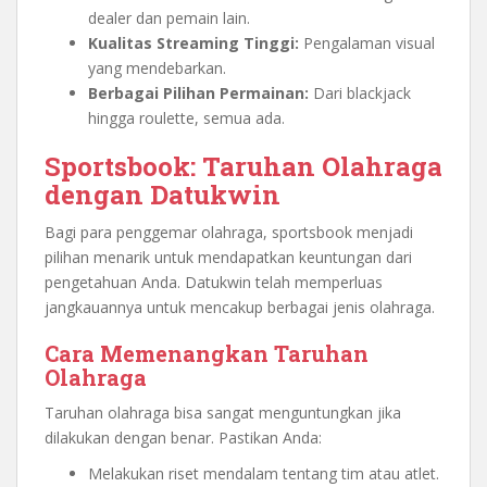
dealer dan pemain lain.
Kualitas Streaming Tinggi:
Pengalaman visual
yang mendebarkan.
Berbagai Pilihan Permainan:
Dari blackjack
hingga roulette, semua ada.
Sportsbook: Taruhan Olahraga
dengan Datukwin
Bagi para penggemar olahraga, sportsbook menjadi
pilihan menarik untuk mendapatkan keuntungan dari
pengetahuan Anda. Datukwin telah memperluas
jangkauannya untuk mencakup berbagai jenis olahraga.
Cara Memenangkan Taruhan
Olahraga
Taruhan olahraga bisa sangat menguntungkan jika
dilakukan dengan benar. Pastikan Anda:
Melakukan riset mendalam tentang tim atau atlet.