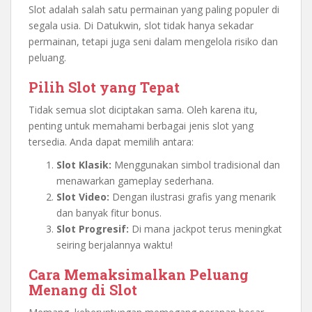
Slot adalah salah satu permainan yang paling populer di
segala usia. Di Datukwin, slot tidak hanya sekadar
permainan, tetapi juga seni dalam mengelola risiko dan
peluang.
Pilih Slot yang Tepat
Tidak semua slot diciptakan sama. Oleh karena itu,
penting untuk memahami berbagai jenis slot yang
tersedia. Anda dapat memilih antara:
Slot Klasik:
Menggunakan simbol tradisional dan
menawarkan gameplay sederhana.
Slot Video:
Dengan ilustrasi grafis yang menarik
dan banyak fitur bonus.
Slot Progresif:
Di mana jackpot terus meningkat
seiring berjalannya waktu!
Cara Memaksimalkan Peluang
Menang di Slot