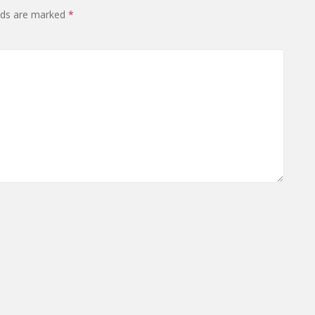
elds are marked
*