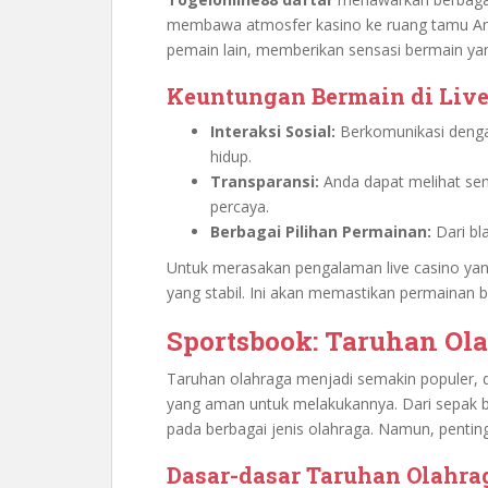
membawa atmosfer kasino ke ruang tamu And
pemain lain, memberikan sensasi bermain yang 
Keuntungan Bermain di Live
Interaksi Sosial:
Berkomunikasi denga
hidup.
Transparansi:
Anda dapat melihat sem
percaya.
Berbagai Pilihan Permainan:
Dari bla
Untuk merasakan pengalaman live casino yang 
yang stabil. Ini akan memastikan permainan b
Sportsbook: Taruhan Ola
Taruhan olahraga menjadi semakin populer,
yang aman untuk melakukannya. Dari sepak 
pada berbagai jenis olahraga. Namun, penting
Dasar-dasar Taruhan Olahra