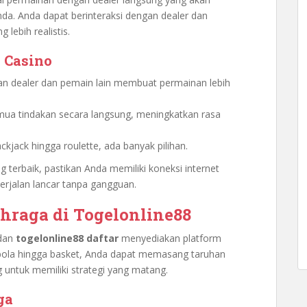
a. Anda dapat berinteraksi dengan dealer dan
lebih realistis.
 Casino
n dealer dan pemain lain membuat permainan lebih
ua tindakan secara langsung, meningkatkan rasa
ckjack hingga roulette, ada banyak pilihan.
terbaik, pastikan Anda memiliki koneksi internet
erjalan lancar tanpa gangguan.
hraga di Togelonline88
 dan
togelonline88 daftar
menyediakan platform
bola hingga basket, Anda dapat memasang taruhan
 untuk memiliki strategi yang matang.
ga