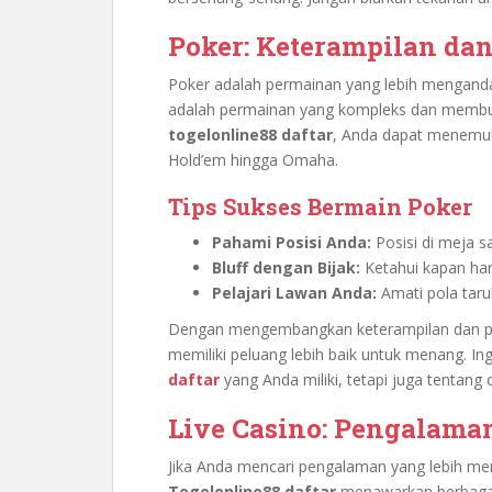
Poker: Keterampilan dan
Poker adalah permainan yang lebih menganda
adalah permainan yang kompleks dan membu
togelonline88 daftar
, Anda dapat menemuka
Hold’em hingga Omaha.
Tips Sukses Bermain Poker
Pahami Posisi Anda:
Posisi di meja 
Bluff dengan Bijak:
Ketahui kapan ha
Pelajari Lawan Anda:
Amati pola taru
Dengan mengembangkan keterampilan dan p
memiliki peluang lebih baik untuk menang. In
daftar
yang Anda miliki, tetapi juga tentang
Live Casino: Pengalaman
Jika Anda mencari pengalaman yang lebih mend
Togelonline88 daftar
menawarkan berbagai