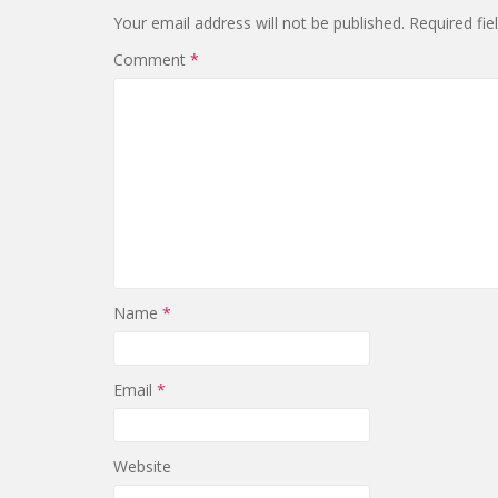
Your email address will not be published.
Required fi
Comment
*
Name
*
Email
*
Website