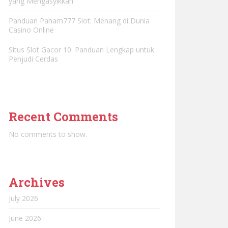
yang Mengasyikkan
Panduan Paham777 Slot: Menang di Dunia
Casino Online
Situs Slot Gacor 10: Panduan Lengkap untuk
Penjudi Cerdas
Recent Comments
No comments to show.
Archives
July 2026
June 2026