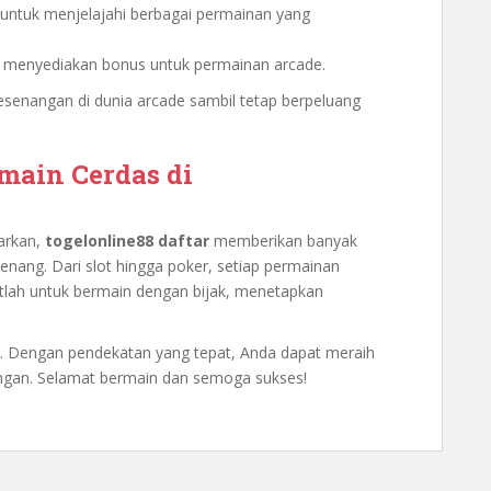
untuk menjelajahi berbagai permainan yang
 menyediakan bonus untuk permainan arcade.
enangan di dunia arcade sambil tetap berpeluang
main Cerdas di
arkan,
togelonline88 daftar
memberikan banyak
nang. Dari slot hingga poker, setiap permainan
gatlah untuk bermain dengan bijak, menetapkan
ran. Dengan pendekatan yang tepat, Anda dapat meraih
gan. Selamat bermain dan semoga sukses!