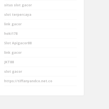
situs slot gacor
slot terpercaya
link gacor
hoki178
Slot Apigacor88
link gacor
JKT88
slot gacor
https://tiffanyandco.net.co