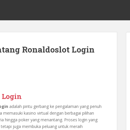
tang Ronaldoslot Login
 Login
ogin
adalah pintu gerbang ke pengalaman yang penuh
a memasuki kasino virtual dengan berbagai pilihan
ia hingga poker yang menantang. Proses login yang
, tetapi juga membuka peluang untuk meraih