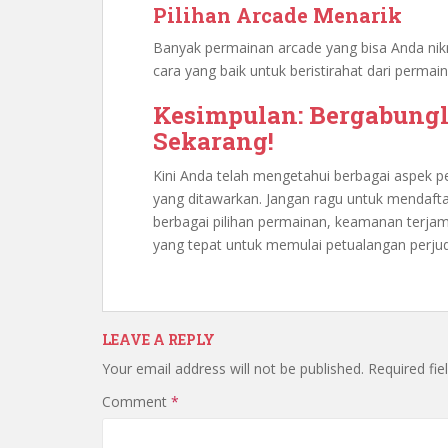
Pilihan Arcade Menarik
Banyak permainan arcade yang bisa Anda nikma
cara yang baik untuk beristirahat dari permain
Kesimpulan: Bergabungl
Sekarang!
Kini Anda telah mengetahui berbagai aspek p
yang ditawarkan. Jangan ragu untuk mendaft
berbagai pilihan permainan, keamanan terjam
yang tepat untuk memulai petualangan perjud
LEAVE A REPLY
Your email address will not be published.
Required fi
Comment
*