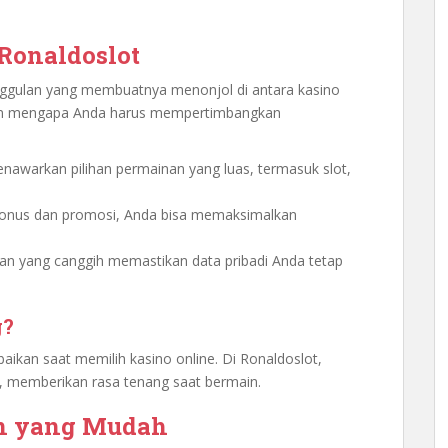
Ronaldoslot
nggulan yang membuatnya menonjol di antara kasino
lasan mengapa Anda harus mempertimbangkan
nawarkan pilihan permainan yang luas, termasuk slot,
onus dan promosi, Anda bisa memaksimalkan
n yang canggih memastikan data pribadi Anda tetap
g?
aikan saat memilih kasino online. Di Ronaldoslot,
i, memberikan rasa tenang saat bermain.
in yang Mudah