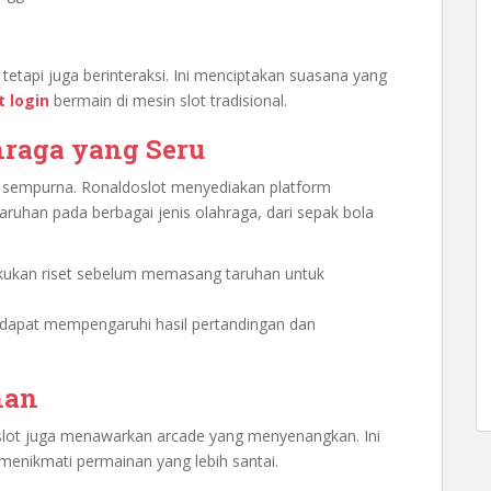
tetapi juga berinteraksi. Ini menciptakan suasana yang
t login
bermain di mesin slot tradisional.
hraga yang Seru
 sempurna. Ronaldoslot menyediakan platform
uhan pada berbagai jenis olahraga, dari sepak bola
akukan riset sebelum memasang taruhan untuk
 dapat mempengaruhi hasil pertandingan dan
han
oslot juga menawarkan arcade yang menyenangkan. Ini
menikmati permainan yang lebih santai.