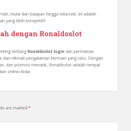
ti, mulai dari balapan hingga teka-teki. Ini adalah
an yang lebih kompetitif.
ah dengan Ronaldoslot
enting tentang
Ronaldoslot login
dan permainan
ar dan nikmati pengalaman bermain yang seru. Dengan
in, dan promosi menarik, Ronaldoslot adalah tempat
ian online Anda.
elds are marked
*