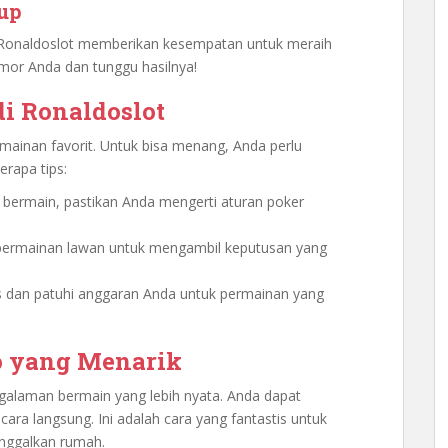
up
i Ronaldoslot memberikan kesempatan untuk meraih
mor Anda dan tunggu hasilnya!
di Ronaldoslot
ermainan favorit. Untuk bisa menang, Anda perlu
rapa tips:
bermain, pastikan Anda mengerti aturan poker
permainan lawan untuk mengambil keputusan yang
 dan patuhi anggaran Anda untuk permainan yang
o yang Menarik
galaman bermain yang lebih nyata. Anda dapat
cara langsung. Ini adalah cara yang fantastis untuk
nggalkan rumah.