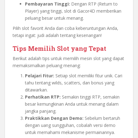
Pembayaran Tinggi:
Dengan RTP (Return to
Player) yang tinggi, slot di Gacor4D memberikan
peluang besar untuk menang.
Pilih slot favorit Anda dan coba keberuntungan Anda,
tetapi ingat: judi adalah tentang kesenangan!
Tips Memilih Slot yang Tepat
Berikut adalah tips untuk memilih mesin slot yang dapat
memaksimalkan peluang menang:
Pelajari Fitur:
Setiap slot memiliki fitur unik. Cari
tahu tentang wilds, scatters, dan bonus yang
ditawarkan.
Perhatikan RTP:
Semakin tinggi RTP, semakin
besar kemungkinan Anda untuk menang dalam
jangka panjang.
Praktikkan Dengan Demo:
Sebelum bertaruh
dengan uang sungguhan, cobalah versi demo
untuk memahami mekanisme permainannya.