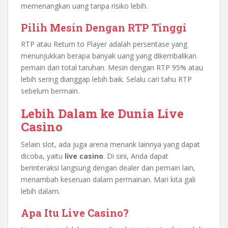
memenangkan uang tanpa risiko lebih.
Pilih Mesin Dengan RTP Tinggi
RTP atau Return to Player adalah persentase yang
menunjukkan berapa banyak uang yang dikembalikan
pemain dari total taruhan. Mesin dengan RTP 95% atau
lebih sering dianggap lebih baik. Selalu cari tahu RTP
sebelum bermain.
Lebih Dalam ke Dunia Live
Casino
Selain slot, ada juga arena menarik lainnya yang dapat
dicoba, yaitu
live casino
. Di sini, Anda dapat
berinteraksi langsung dengan dealer dan pemain lain,
menambah keseruan dalam permainan. Mari kita gali
lebih dalam.
Apa Itu Live Casino?