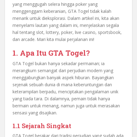
yang menggugah selera hingga poker yang
menggenggam keberanian, GTA Togel tidak kalah
menarik untuk dieksplorasi. Dalam artikel ini, kita akan
menyelami lautan yang dalam ini, menjelaskan segala
hal tentang slot, lottery, poker, live casino, sportsbook,
dan arcade. Mari kita mulai perjalanan ini!
1. Apa Itu GTA Togel?
GTA Togel bukan hanya sekadar permainan; ia
merangkum semangat dari perjudian modern yang
menggabungkan banyak aspek hiburan. Bayangkan
sejenak sebuah dunia di mana keberuntungan dan
keterampilan berpadu, menciptakan pengalaman unik
yang tiada tara. Di dalamnya, pemain tidak hanya
bermain untuk menang, namun juga untuk merasakan
sensasi yang disajikan.
1.1 Sejarah Singkat
GTA Togel berakar dari tradisi perjudian yang sudah ada