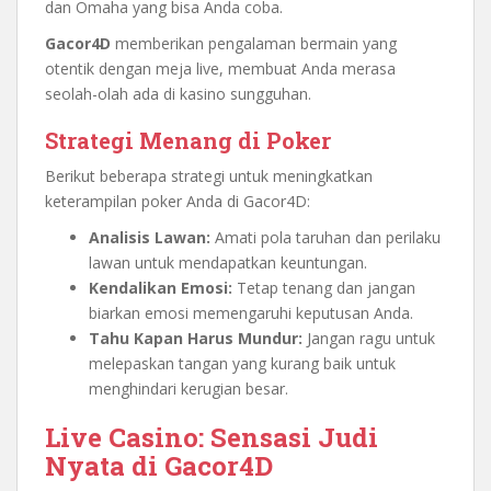
dan Omaha yang bisa Anda coba.
Gacor4D
memberikan pengalaman bermain yang
otentik dengan meja live, membuat Anda merasa
seolah-olah ada di kasino sungguhan.
Strategi Menang di Poker
Berikut beberapa strategi untuk meningkatkan
keterampilan poker Anda di Gacor4D:
Analisis Lawan:
Amati pola taruhan dan perilaku
lawan untuk mendapatkan keuntungan.
Kendalikan Emosi:
Tetap tenang dan jangan
biarkan emosi memengaruhi keputusan Anda.
Tahu Kapan Harus Mundur:
Jangan ragu untuk
melepaskan tangan yang kurang baik untuk
menghindari kerugian besar.
Live Casino: Sensasi Judi
Nyata di Gacor4D