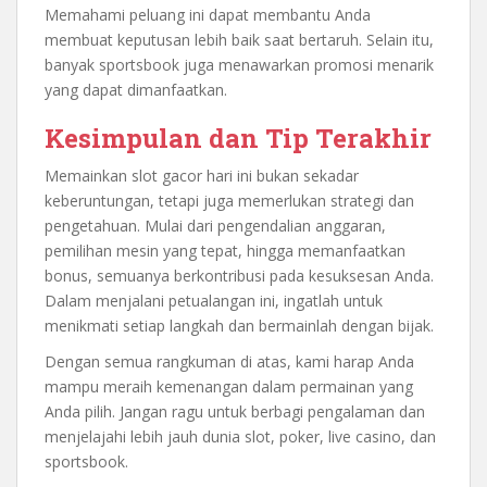
Memahami peluang ini dapat membantu Anda
membuat keputusan lebih baik saat bertaruh. Selain itu,
banyak sportsbook juga menawarkan promosi menarik
yang dapat dimanfaatkan.
Kesimpulan dan Tip Terakhir
Memainkan slot gacor hari ini bukan sekadar
keberuntungan, tetapi juga memerlukan strategi dan
pengetahuan. Mulai dari pengendalian anggaran,
pemilihan mesin yang tepat, hingga memanfaatkan
bonus, semuanya berkontribusi pada kesuksesan Anda.
Dalam menjalani petualangan ini, ingatlah untuk
menikmati setiap langkah dan bermainlah dengan bijak.
Dengan semua rangkuman di atas, kami harap Anda
mampu meraih kemenangan dalam permainan yang
Anda pilih. Jangan ragu untuk berbagi pengalaman dan
menjelajahi lebih jauh dunia slot, poker, live casino, dan
sportsbook.