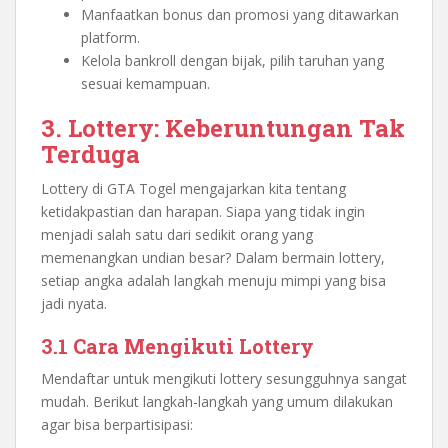
Manfaatkan bonus dan promosi yang ditawarkan
platform.
Kelola bankroll dengan bijak, pilih taruhan yang
sesuai kemampuan.
3. Lottery: Keberuntungan Tak
Terduga
Lottery di GTA Togel mengajarkan kita tentang
ketidakpastian dan harapan. Siapa yang tidak ingin
menjadi salah satu dari sedikit orang yang
memenangkan undian besar? Dalam bermain lottery,
setiap angka adalah langkah menuju mimpi yang bisa
jadi nyata.
3.1 Cara Mengikuti Lottery
Mendaftar untuk mengikuti lottery sesungguhnya sangat
mudah. Berikut langkah-langkah yang umum dilakukan
agar bisa berpartisipasi: