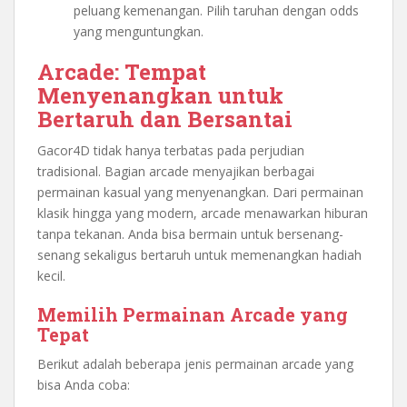
peluang kemenangan. Pilih taruhan dengan odds
yang menguntungkan.
Arcade: Tempat
Menyenangkan untuk
Bertaruh dan Bersantai
Gacor4D tidak hanya terbatas pada perjudian
tradisional. Bagian arcade menyajikan berbagai
permainan kasual yang menyenangkan. Dari permainan
klasik hingga yang modern, arcade menawarkan hiburan
tanpa tekanan. Anda bisa bermain untuk bersenang-
senang sekaligus bertaruh untuk memenangkan hadiah
kecil.
Memilih Permainan Arcade yang
Tepat
Berikut adalah beberapa jenis permainan arcade yang
bisa Anda coba: