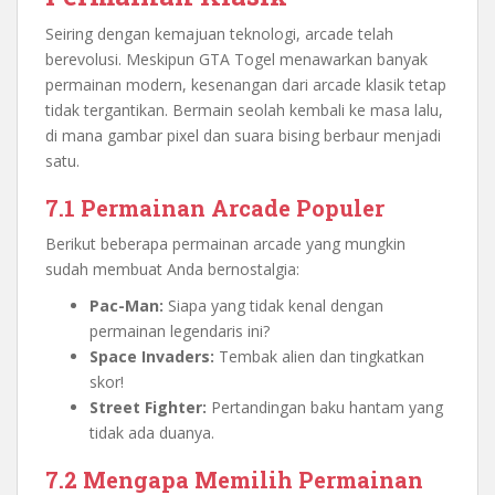
Seiring dengan kemajuan teknologi, arcade telah
berevolusi. Meskipun GTA Togel menawarkan banyak
permainan modern, kesenangan dari arcade klasik tetap
tidak tergantikan. Bermain seolah kembali ke masa lalu,
di mana gambar pixel dan suara bising berbaur menjadi
satu.
7.1 Permainan Arcade Populer
Berikut beberapa permainan arcade yang mungkin
sudah membuat Anda bernostalgia:
Pac-Man:
Siapa yang tidak kenal dengan
permainan legendaris ini?
Space Invaders:
Tembak alien dan tingkatkan
skor!
Street Fighter:
Pertandingan baku hantam yang
tidak ada duanya.
7.2 Mengapa Memilih Permainan