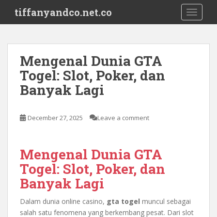
S
tiffanyandco.net.co
TOGGLE
k
i
p
t
Mengenal Dunia GTA
o
Togel: Slot, Poker, dan
m
a
Banyak Lagi
i
n
c
December 27, 2025
Leave a comment
o
n
t
Mengenal Dunia GTA
e
Togel: Slot, Poker, dan
n
Banyak Lagi
t
Dalam dunia online casino,
gta togel
muncul sebagai
salah satu fenomena yang berkembang pesat. Dari slot