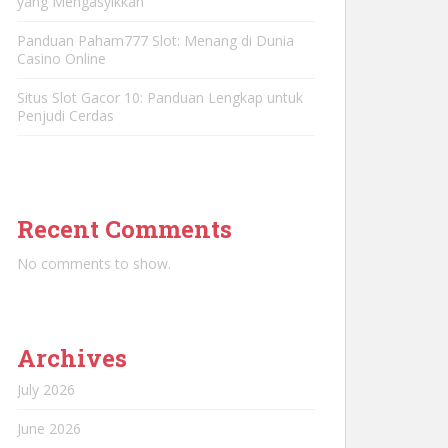
yang Mengasyikkan
Panduan Paham777 Slot: Menang di Dunia
Casino Online
Situs Slot Gacor 10: Panduan Lengkap untuk
Penjudi Cerdas
Recent Comments
No comments to show.
Archives
July 2026
June 2026