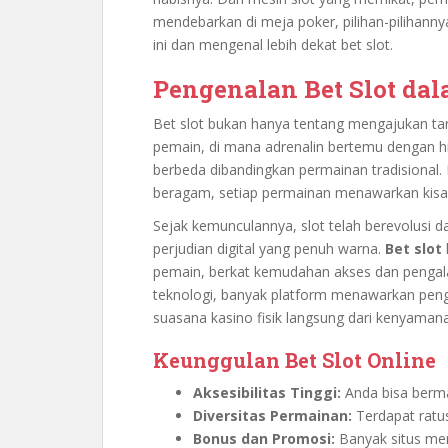
mendebarkan di meja poker, pilihan-pilihannya
ini dan mengenal lebih dekat bet slot.
Pengenalan Bet Slot dal
Bet slot bukan hanya tentang mengajukan tar
pemain, di mana adrenalin bertemu dengan h
berbeda dibandingkan permainan tradisional
beragam, setiap permainan menawarkan kisah
Sejak kemunculannya, slot telah berevolusi d
perjudian digital yang penuh warna.
Bet slot
pemain, berkat kemudahan akses dan pengal
teknologi, banyak platform menawarkan pen
suasana kasino fisik langsung dari kenyama
Keunggulan Bet Slot Online
Aksesibilitas Tinggi:
Anda bisa berma
Diversitas Permainan:
Terdapat ratusa
Bonus dan Promosi:
Banyak situs me