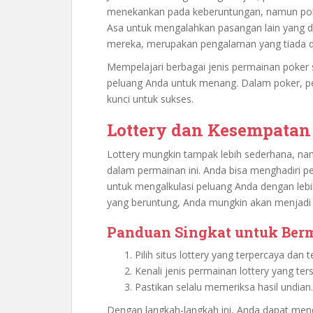
menekankan pada keberuntungan, namun poker
Asa untuk mengalahkan pasangan lain yang d
mereka, merupakan pengalaman yang tiada 
Mempelajari berbagai jenis permainan poker
peluang Anda untuk menang. Dalam poker, p
kunci untuk sukses.
Lottery dan Kesempata
Lottery mungkin tampak lebih sederhana, n
dalam permainan ini. Anda bisa menghadiri p
untuk mengalkulasi peluang Anda dengan lebi
yang beruntung, Anda mungkin akan menjadi 
Panduan Singkat untuk Berm
Pilih situs lottery yang terpercaya dan te
Kenali jenis permainan lottery yang ters
Pastikan selalu memeriksa hasil undian.
Dengan langkah-langkah ini, Anda dapat mend