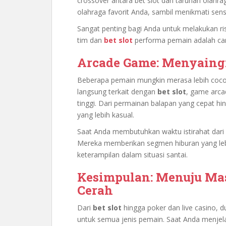
crossover antara bet slot dan taruhan olahr
olahraga favorit Anda, sambil menikmati sensa
Sangat penting bagi Anda untuk melakukan r
tim dan
bet slot
performa pemain adalah car
Arcade Game: Menyaingi
Beberapa pemain mungkin merasa lebih coco
langsung terkait dengan
bet slot
, game arca
tinggi. Dari permainan balapan yang cepat h
yang lebih kasual.
Saat Anda membutuhkan waktu istirahat dari 
Mereka memberikan segmen hiburan yang le
keterampilan dalam situasi santai.
Kesimpulan: Menuju Ma
Cerah
Dari
bet slot
hingga poker dan live casino, 
untuk semua jenis pemain. Saat Anda menjela