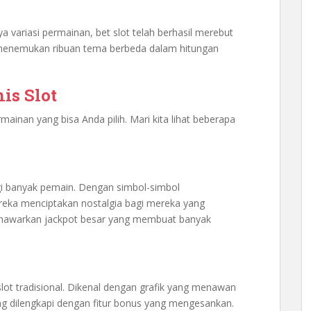
a variasi permainan, bet slot telah berhasil merebut
 menemukan ribuan tema berbeda dalam hitungan
is Slot
rmainan yang bisa Anda pilih. Mari kita lihat beberapa
i banyak pemain. Dengan simbol-simbol
reka menciptakan nostalgia bagi mereka yang
 menawarkan jackpot besar yang membuat banyak
slot tradisional. Dikenal dengan grafik yang menawan
ing dilengkapi dengan fitur bonus yang mengesankan.