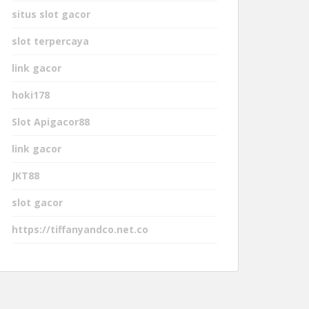
situs slot gacor
slot terpercaya
link gacor
hoki178
Slot Apigacor88
link gacor
JKT88
slot gacor
https://tiffanyandco.net.co