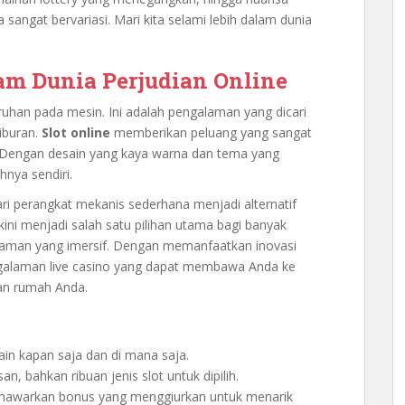
 sangat bervariasi. Mari kita selami lebih dalam dunia
am Dunia Perjudian Online
uhan pada mesin. Ini adalah pengalaman yang dicari
iburan.
Slot online
memberikan peluang yang sangat
. Dengan desain yang kaya warna dan tema yang
nya sendiri.
ari perangkat mekanis sederhana menjadi alternatif
kini menjadi salah satu pilihan utama bagi banyak
aman yang imersif. Dengan memanfaatkan inovasi
galaman live casino yang dapat membawa Anda ke
nan rumah Anda.
in kapan saja dan di mana saja.
n, bahkan ribuan jenis slot untuk dipilih.
nawarkan bonus yang menggiurkan untuk menarik