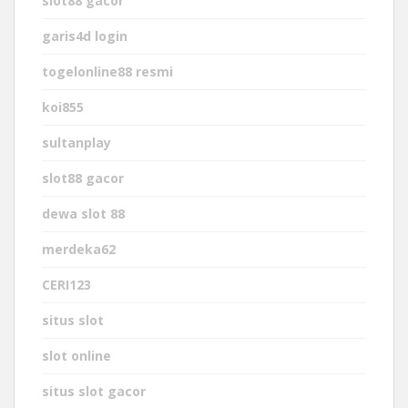
slot88 gacor
garis4d login
togelonline88 resmi
koi855
sultanplay
slot88 gacor
dewa slot 88
merdeka62
CERI123
situs slot
slot online
situs slot gacor