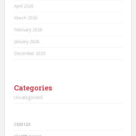
April 2026
March 2026
February 2026
January 2026
December 2025
Categories
Uncategorized
CERI123