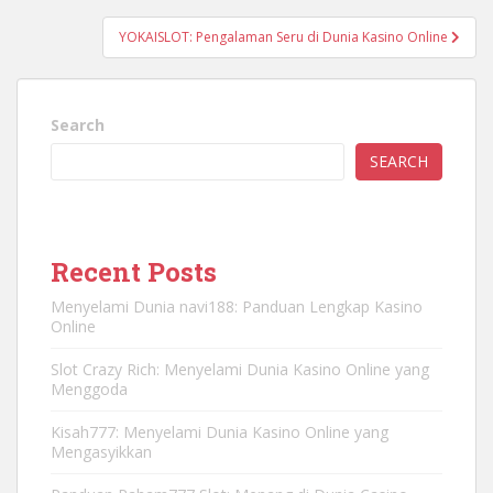
YOKAISLOT: Pengalaman Seru di Dunia Kasino Online
Search
SEARCH
Recent Posts
Menyelami Dunia navi188: Panduan Lengkap Kasino
Online
Slot Crazy Rich: Menyelami Dunia Kasino Online yang
Menggoda
Kisah777: Menyelami Dunia Kasino Online yang
Mengasyikkan