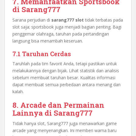
7. Memanfaatkan Sportsbook
di Sarang777
Sarana perjudian di
sarang777 slot
tidak terbatas pada
slot saja; sportsbook juga menjadi bagian penting. Bagi
penggemar olahraga, taruhan pada pertandingan
langsung bisa menambah keseruan.
7.1 Taruhan Cerdas
Taruhlah pada tim favorit Anda, tetapi pastikan untuk
melakukannya dengan bijak. Lihat statistik dan analisis
sebelum membuat taruhan besar. Kualitas informasi
dapat membuat semua perbedaan antara menang dan
kalah.
8. Arcade dan Permainan
Lainnya di Sarang777
Tidak hanya slot, Sarang777 juga menawarkan game
arcade yang menyenangkan. Ini memberi warna baru