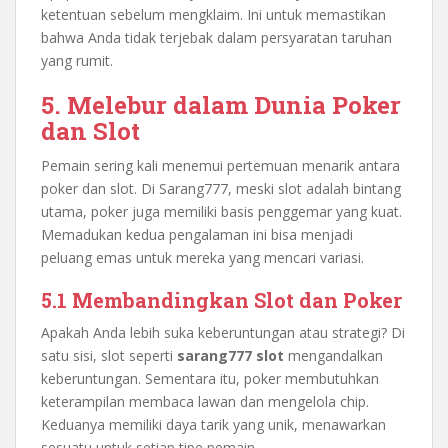
ketentuan sebelum mengklaim. Ini untuk memastikan
bahwa Anda tidak terjebak dalam persyaratan taruhan
yang rumit.
5. Melebur dalam Dunia Poker
dan Slot
Pemain sering kali menemui pertemuan menarik antara
poker dan slot. Di Sarang777, meski slot adalah bintang
utama, poker juga memiliki basis penggemar yang kuat.
Memadukan kedua pengalaman ini bisa menjadi
peluang emas untuk mereka yang mencari variasi.
5.1 Membandingkan Slot dan Poker
Apakah Anda lebih suka keberuntungan atau strategi? Di
satu sisi, slot seperti
sarang777 slot
mengandalkan
keberuntungan. Sementara itu, poker membutuhkan
keterampilan membaca lawan dan mengelola chip.
Keduanya memiliki daya tarik yang unik, menawarkan
sesuatu untuk setiap tipe pemain.