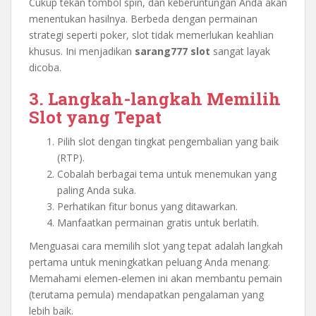
Cukup tekan tombol spin, dan keberuntungan Anda akan
menentukan hasilnya. Berbeda dengan permainan
strategi seperti poker, slot tidak memerlukan keahlian
khusus. Ini menjadikan
sarang777 slot
sangat layak
dicoba.
3. Langkah-langkah Memilih
Slot yang Tepat
Pilih slot dengan tingkat pengembalian yang baik
(RTP).
Cobalah berbagai tema untuk menemukan yang
paling Anda suka.
Perhatikan fitur bonus yang ditawarkan.
Manfaatkan permainan gratis untuk berlatih.
Menguasai cara memilih slot yang tepat adalah langkah
pertama untuk meningkatkan peluang Anda menang.
Memahami elemen-elemen ini akan membantu pemain
(terutama pemula) mendapatkan pengalaman yang
lebih baik.