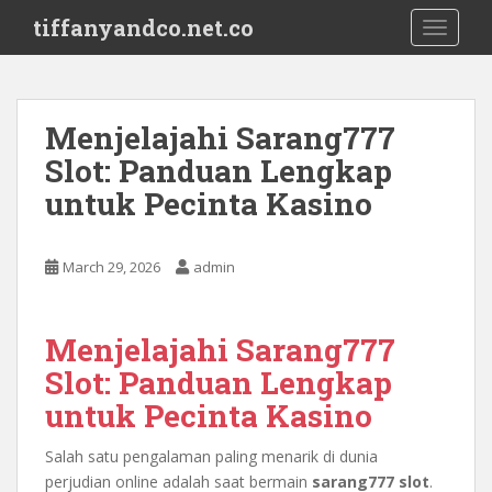
S
tiffanyandco.net.co
TOGGLE
k
i
p
t
Menjelajahi Sarang777
o
Slot: Panduan Lengkap
m
a
untuk Pecinta Kasino
i
n
c
March 29, 2026
admin
o
n
t
Menjelajahi Sarang777
e
Slot: Panduan Lengkap
n
untuk Pecinta Kasino
t
Salah satu pengalaman paling menarik di dunia
perjudian online adalah saat bermain
sarang777 slot
.