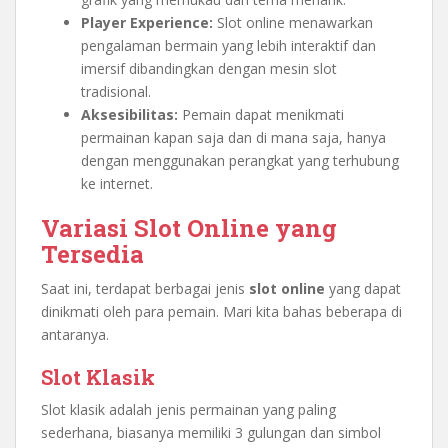
Player Experience:
Slot online menawarkan
pengalaman bermain yang lebih interaktif dan
imersif dibandingkan dengan mesin slot
tradisional.
Aksesibilitas:
Pemain dapat menikmati
permainan kapan saja dan di mana saja, hanya
dengan menggunakan perangkat yang terhubung
ke internet.
Variasi Slot Online yang
Tersedia
Saat ini, terdapat berbagai jenis
slot online
yang dapat
dinikmati oleh para pemain. Mari kita bahas beberapa di
antaranya.
Slot Klasik
Slot klasik adalah jenis permainan yang paling
sederhana, biasanya memiliki 3 gulungan dan simbol