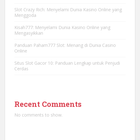
Slot Crazy Rich: Menyelami Dunia Kasino Online yang
Menggoda
Kisah777: Menyelami Dunia Kasino Online yang
Mengasyikkan
Panduan Paham777 Slot: Menang di Dunia Casino
Online
Situs Slot Gacor 10: Panduan Lengkap untuk Penjudi
Cerdas
Recent Comments
No comments to show.