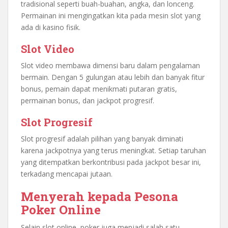
tradisional seperti buah-buahan, angka, dan lonceng.
Permainan ini mengingatkan kita pada mesin slot yang
ada di kasino fisik.
Slot Video
Slot video membawa dimensi baru dalam pengalaman
bermain. Dengan 5 gulungan atau lebih dan banyak fitur
bonus, pemain dapat menikmati putaran gratis,
permainan bonus, dan jackpot progresif.
Slot Progresif
Slot progresif adalah pilihan yang banyak diminati
karena jackpotnya yang terus meningkat. Setiap taruhan
yang ditempatkan berkontribusi pada jackpot besar ini,
terkadang mencapai jutaan.
Menyerah kepada Pesona
Poker Online
Selain slot online, poker juga menjadi salah satu