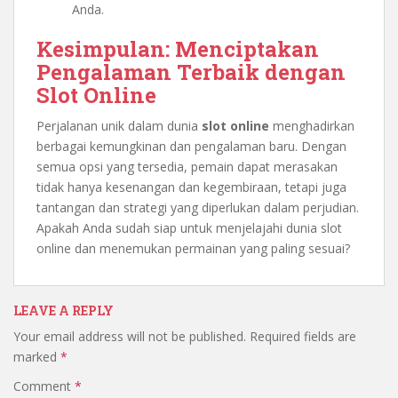
Anda.
Kesimpulan: Menciptakan
Pengalaman Terbaik dengan
Slot Online
Perjalanan unik dalam dunia
slot online
menghadirkan
berbagai kemungkinan dan pengalaman baru. Dengan
semua opsi yang tersedia, pemain dapat merasakan
tidak hanya kesenangan dan kegembiraan, tetapi juga
tantangan dan strategi yang diperlukan dalam perjudian.
Apakah Anda sudah siap untuk menjelajahi dunia slot
online dan menemukan permainan yang paling sesuai?
LEAVE A REPLY
Your email address will not be published.
Required fields are
marked
*
Comment
*