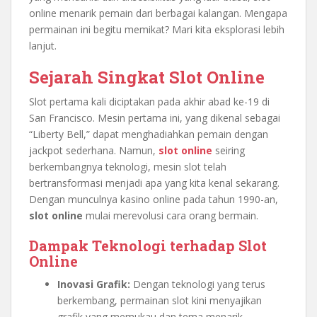
online menarik pemain dari berbagai kalangan. Mengapa
permainan ini begitu memikat? Mari kita eksplorasi lebih
lanjut.
Sejarah Singkat Slot Online
Slot pertama kali diciptakan pada akhir abad ke-19 di
San Francisco. Mesin pertama ini, yang dikenal sebagai
“Liberty Bell,” dapat menghadiahkan pemain dengan
jackpot sederhana. Namun,
slot online
seiring
berkembangnya teknologi, mesin slot telah
bertransformasi menjadi apa yang kita kenal sekarang.
Dengan munculnya kasino online pada tahun 1990-an,
slot online
mulai merevolusi cara orang bermain.
Dampak Teknologi terhadap Slot
Online
Inovasi Grafik:
Dengan teknologi yang terus
berkembang, permainan slot kini menyajikan
grafik yang memukau dan tema menarik.