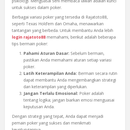
psikologi. Menguasai seni membaca lawan adalah kunci
untuk sukses dalam poker.
Berbagai variasi poker yang tersedia di Rajatoto88,
seperti Texas Hold’em dan Omaha, menawarkan
tantangan yang berbeda. Untuk membantu Anda lebih
login rajatoto88
memahami, berikut adalah beberapa
tips bermain poker:
Pahami Aturan Dasar:
Sebelum bermain,
pastikan Anda memahami aturan setiap variasi
poker.
Latih Keterampilan Anda:
Bermain secara rutin
dapat membantu Anda mengembangkan strategi
dan keterampilan yang diperlukan.
Jangan Terlalu Emosional:
Poker adalah
tentang logika; jangan biarkan emosi menguasai
keputusan Anda.
Dengan strategi yang tepat, Anda dapat menjadi
pemain poker yang sukses dan menikmati
keuntungannya.