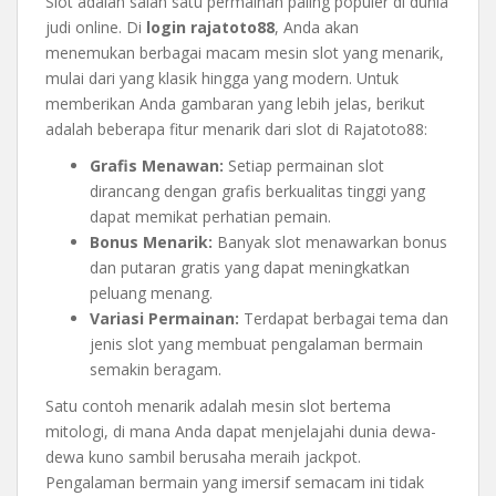
Slot adalah salah satu permainan paling populer di dunia
judi online. Di
login rajatoto88
, Anda akan
menemukan berbagai macam mesin slot yang menarik,
mulai dari yang klasik hingga yang modern. Untuk
memberikan Anda gambaran yang lebih jelas, berikut
adalah beberapa fitur menarik dari slot di Rajatoto88:
Grafis Menawan:
Setiap permainan slot
dirancang dengan grafis berkualitas tinggi yang
dapat memikat perhatian pemain.
Bonus Menarik:
Banyak slot menawarkan bonus
dan putaran gratis yang dapat meningkatkan
peluang menang.
Variasi Permainan:
Terdapat berbagai tema dan
jenis slot yang membuat pengalaman bermain
semakin beragam.
Satu contoh menarik adalah mesin slot bertema
mitologi, di mana Anda dapat menjelajahi dunia dewa-
dewa kuno sambil berusaha meraih jackpot.
Pengalaman bermain yang imersif semacam ini tidak