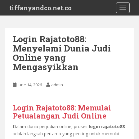
S
tiffanyandco.net.co
TOGGLE
k
i
p
t
Login Rajatoto88:
o
Menyelami Dunia Judi
m
a
Online yang
i
Mengasyikkan
n
c
o
June 14, 2026
admin
n
t
e
Login Rajatoto88: Memulai
n
Petualangan Judi Online
t
Dalam dunia perjudian online, proses
login rajatoto88
adalah langkah pertama yang penting untuk memulai