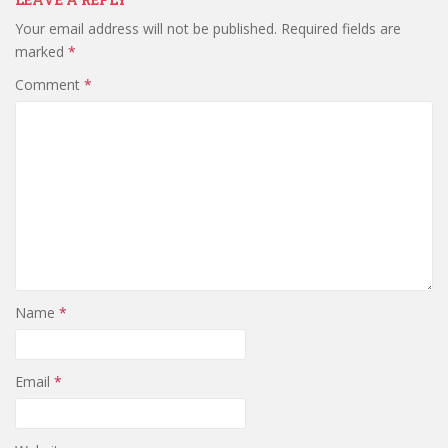
Your email address will not be published.
Required fields are
marked
*
Comment
*
Name
*
Email
*