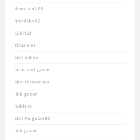
dewa slot 88
merdeka62
CERI123
situs slot
slot online
situs slot gacor
slot terpercaya
link gacor
hoki178
Slot Apigacor88
link gacor