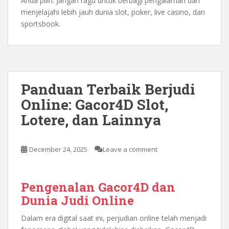
Anda pilih. Jangan ragu untuk berbagi pengalaman dan
menjelajahi lebih jauh dunia slot, poker, live casino, dan
sportsbook.
Panduan Terbaik Berjudi
Online: Gacor4D Slot,
Lotere, dan Lainnya
December 24, 2025
Leave a comment
Pengenalan Gacor4D dan
Dunia Judi Online
Dalam era digital saat ini, perjudian online telah menjadi