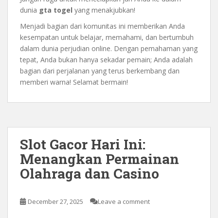
dunia
gta togel
yang menakjubkan!
Menjadi bagian dari komunitas ini memberikan Anda
kesempatan untuk belajar, memahami, dan bertumbuh
dalam dunia perjudian online. Dengan pemahaman yang
tepat, Anda bukan hanya sekadar pemain; Anda adalah
bagian dari perjalanan yang terus berkembang dan
memberi warna! Selamat bermain!
Slot Gacor Hari Ini:
Menangkan Permainan
Olahraga dan Casino
December 27, 2025
Leave a comment