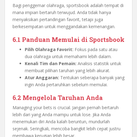
Bagi penggemar olahraga, sportsbook adalah tempat di
mana impian bertaruh terwujud. Anda tidak hanya
menyaksikan pertandingan favorit, tetapi juga
berkesempatan untuk menggandakan kemenangan.
6.1 Panduan Memulai di Sportsbook
Pilih Olahraga Favorit:
Fokus pada satu atau
dua olahraga untuk memahami lebih dalam.
Kenali Tim dan Pemain:
Analisis statistik untuk
membuat pilihan taruhan yang lebih akurat.
Atur Anggaran:
Tentukan seberapa banyak yang
ingin Anda pertaruhkan sebelum memulai.
6.2 Mengelola Taruhan Anda
Managing your bets is crucial. Jangan pernah bertaruh
lebih dari yang Anda mampu untuk lose. Jika Anda
menemukan diri Anda kalah beruntun, mundurlah
sejenak. Seringkali, mencoba bangkit lebih cepat justru
membawa kerugian lebih besar.