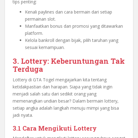
tips penting:
Kenali paylines dan cara bermain dari setiap
permainan slot.
Manfaatkan bonus dan promosi yang ditawarkan
platform.
Kelola bankroll dengan bijak, pilih taruhan yang
sesuai kemampuan.
3. Lottery: Keberuntungan Tak
Terduga
Lottery di GTA Togel mengajarkan kita tentang
ketidakpastian dan harapan. Siapa yang tidak ingin
menjadi salah satu dari sedikit orang yang
memenangkan undian besar? Dalam bermain lottery,
setiap angka adalah langkah menuju mimpi yang bisa
jadi nyata.
3.1 Cara Mengikuti Lottery