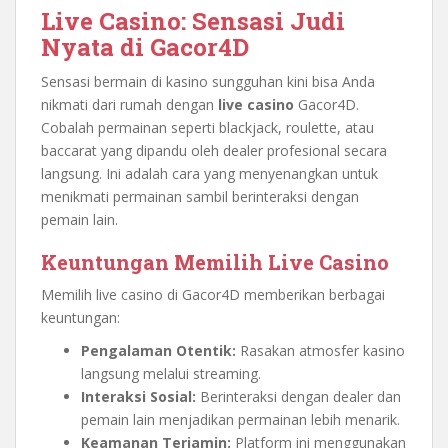
Live Casino: Sensasi Judi
Nyata di Gacor4D
Sensasi bermain di kasino sungguhan kini bisa Anda
nikmati dari rumah dengan
live casino
Gacor4D.
Cobalah permainan seperti blackjack, roulette, atau
baccarat yang dipandu oleh dealer profesional secara
langsung. Ini adalah cara yang menyenangkan untuk
menikmati permainan sambil berinteraksi dengan
pemain lain.
Keuntungan Memilih Live Casino
Memilih live casino di Gacor4D memberikan berbagai
keuntungan:
Pengalaman Otentik:
Rasakan atmosfer kasino
langsung melalui streaming.
Interaksi Sosial:
Berinteraksi dengan dealer dan
pemain lain menjadikan permainan lebih menarik.
Keamanan Terjamin:
Platform ini menggunakan