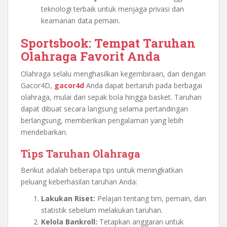
teknologi terbaik untuk menjaga privasi dan
keamanan data pemain.
Sportsbook: Tempat Taruhan
Olahraga Favorit Anda
Olahraga selalu menghasilkan kegembiraan, dan dengan
Gacor4D,
gacor4d
Anda dapat bertaruh pada berbagai
olahraga, mulai dari sepak bola hingga basket. Taruhan
dapat dibuat secara langsung selama pertandingan
berlangsung, memberikan pengalaman yang lebih
mendebarkan.
Tips Taruhan Olahraga
Berikut adalah beberapa tips untuk meningkatkan
peluang keberhasilan taruhan Anda:
Lakukan Riset:
Pelajari tentang tim, pemain, dan
statistik sebelum melakukan taruhan.
Kelola Bankroll:
Tetapkan anggaran untuk