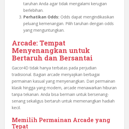
taruhan Anda agar tidak mengalami kerugian
berlebihan.
Perhatikan Odds:
Odds dapat mengindikasikan
peluang kemenangan. Pilih taruhan dengan odds
yang menguntungkan.
Arcade: Tempat
Menyenangkan untuk
Bertaruh dan Bersantai
Gacor4D tidak hanya terbatas pada perjudian
tradisional. Bagian arcade menyajikan berbagai
permainan kasual yang menyenangkan. Dari permainan
klasik hingga yang modern, arcade menawarkan hiburan
tanpa tekanan. Anda bisa bermain untuk bersenang-
senang sekaligus bertaruh untuk memenangkan hadiah
kecil.
Memilih Permainan Arcade yang
Tepat