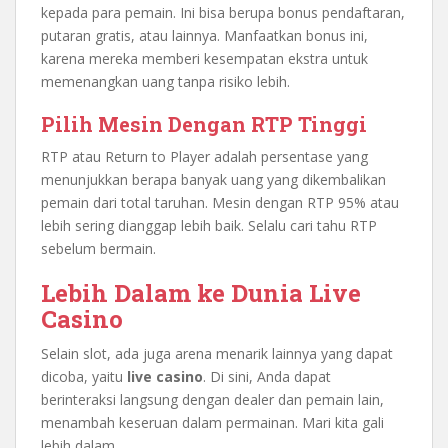
kepada para pemain. Ini bisa berupa bonus pendaftaran,
putaran gratis, atau lainnya. Manfaatkan bonus ini,
karena mereka memberi kesempatan ekstra untuk
memenangkan uang tanpa risiko lebih.
Pilih Mesin Dengan RTP Tinggi
RTP atau Return to Player adalah persentase yang
menunjukkan berapa banyak uang yang dikembalikan
pemain dari total taruhan. Mesin dengan RTP 95% atau
lebih sering dianggap lebih baik. Selalu cari tahu RTP
sebelum bermain.
Lebih Dalam ke Dunia Live
Casino
Selain slot, ada juga arena menarik lainnya yang dapat
dicoba, yaitu
live casino
. Di sini, Anda dapat
berinteraksi langsung dengan dealer dan pemain lain,
menambah keseruan dalam permainan. Mari kita gali
lebih dalam.