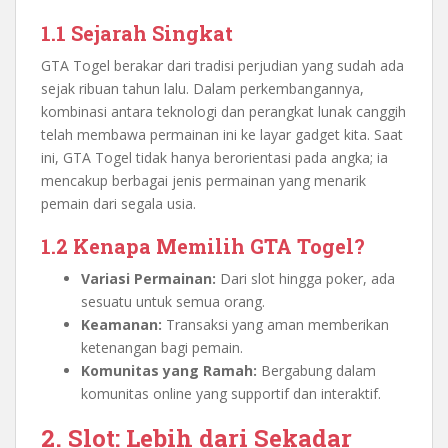
1.1 Sejarah Singkat
GTA Togel berakar dari tradisi perjudian yang sudah ada
sejak ribuan tahun lalu. Dalam perkembangannya,
kombinasi antara teknologi dan perangkat lunak canggih
telah membawa permainan ini ke layar gadget kita. Saat
ini, GTA Togel tidak hanya berorientasi pada angka; ia
mencakup berbagai jenis permainan yang menarik
pemain dari segala usia.
1.2 Kenapa Memilih GTA Togel?
Variasi Permainan:
Dari slot hingga poker, ada
sesuatu untuk semua orang.
Keamanan:
Transaksi yang aman memberikan
ketenangan bagi pemain.
Komunitas yang Ramah:
Bergabung dalam
komunitas online yang supportif dan interaktif.
2. Slot: Lebih dari Sekadar