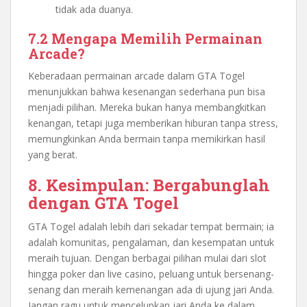
tidak ada duanya.
7.2 Mengapa Memilih Permainan
Arcade?
Keberadaan permainan arcade dalam GTA Togel
menunjukkan bahwa kesenangan sederhana pun bisa
menjadi pilihan. Mereka bukan hanya membangkitkan
kenangan, tetapi juga memberikan hiburan tanpa stress,
memungkinkan Anda bermain tanpa memikirkan hasil
yang berat.
8. Kesimpulan: Bergabunglah
dengan GTA Togel
GTA Togel adalah lebih dari sekadar tempat bermain; ia
adalah komunitas, pengalaman, dan kesempatan untuk
meraih tujuan. Dengan berbagai pilihan mulai dari slot
hingga poker dan live casino, peluang untuk bersenang-
senang dan meraih kemenangan ada di ujung jari Anda.
Jangan ragu untuk mencelupkan jari Anda ke dalam