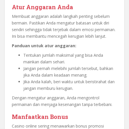
Atur Anggaran Anda
Membuat anggaran adalah langkah penting sebelum
bermain. Pastikan Anda mengatur batasan untuk diri
sendiri sehingga tidak terjebak dalam emosi permainan.
Ini bisa membantu mencegah kerugian lebih lanjut.
Panduan untuk atur anggaran:
Tentukan jumlah maksimal yang bisa Anda
mainkan dalam sehari.
Jangan pernah melebihi jumlah tersebut, bahkan
jika Anda dalam keadaan menang.
Jika Anda kalah, beri waktu untuk beristirahat dan
jangan memburu kerugian.
Dengan mengatur anggaran, Anda mengontrol
permainan dan menjaga kesenangan tanpa terbebani.
Manfaatkan Bonus
Casino online sering menawarkan bonus promosi